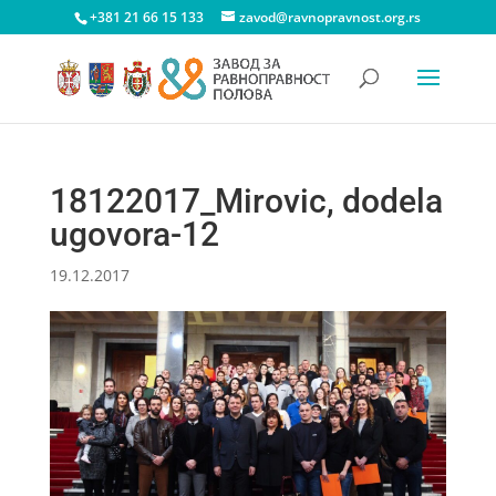
+381 21 66 15 133
zavod@ravnopravnost.org.rs
18122017_Mirovic, dodela
ugovora-12
19.12.2017