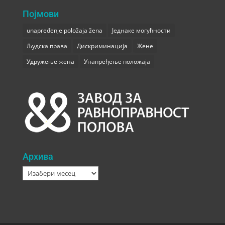
Појмови
unapređenje položaja žena
Једнаке могућности
Људска права
Дискриминација
Жене
Удружење жена
Унапређење положаја
Архива
Архива