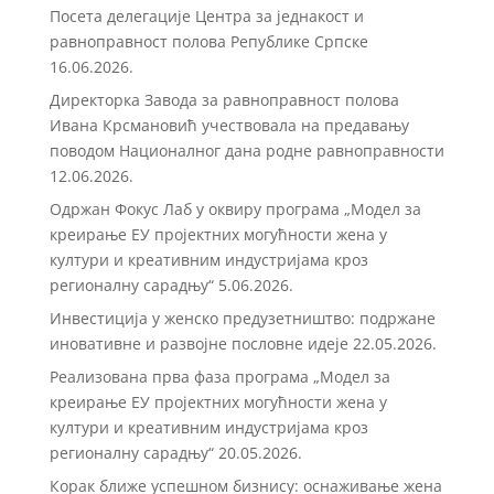
Посета делегације Центра за једнакост и
равноправност полова Републике Српске
16.06.2026.
Директорка Завода за равноправност полова
Ивана Крсмановић учествовала на предавању
поводом Националног дана родне равноправности
12.06.2026.
Одржан Фокус Лаб у оквиру програма „Модел за
креирање ЕУ пројектних могућности жена у
култури и креативним индустријама кроз
регионалну сарадњу“
5.06.2026.
Инвестиција у женско предузетништво: подржане
иновативне и развојне пословне идеје
22.05.2026.
Реализована прва фаза програма „Модел за
креирање ЕУ пројектних могућности жена у
култури и креативним индустријама кроз
регионалну сарадњу“
20.05.2026.
Корак ближе успешном бизнису: оснаживање жена