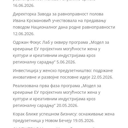
16.06.2026.
Директорка Завода за равноправност полова
Ивана Крсмановић учествовала на предавању
поводом Националног дана родне равноправности
12.06.2026.
Одржан Фокус Лаб у оквиру програма „Модел за
креирање ЕУ пројектних могућности жена у
култури и креативним индустријама кроз
регионалну сарадњу“
5.06.2026.
Инвестиција у женско предузетништво: подржане
иновативне и развојне пословне идеје
22.05.2026.
Реализована прва фаза програма „Модел за
креирање ЕУ пројектних могућности жена у
култури и креативним индустријама кроз
регионалну сарадњу“
20.05.2026.
Корак ближе успешном бизнису: оснаживање жена
предузетница у Новом Бечеју
19.05.2026.