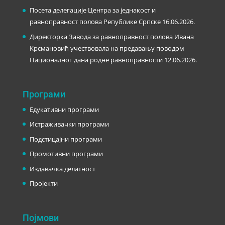
Посета делегације Центра за једнакост и
равноправност полова Републике Српске
16.06.2026.
Директорка Завода за равноправност полова Ивана
Крсмановић учествовала на предавању поводом
Националног дана родне равноправности
12.06.2026.
Програми
Едукативни програми
Истраживачки програми
Подстицајни програми
Промотивни програми
Издавачка делатност
Пројекти
Појмови