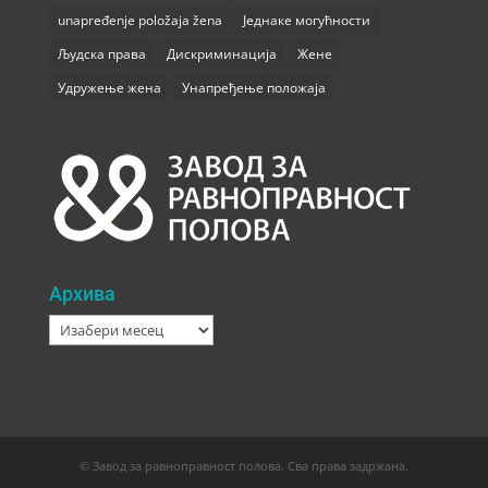
unapređenje položaja žena
Једнаке могућности
Људска права
Дискриминација
Жене
Удружење жена
Унапређење положаја
Архива
Архива
© Завод за равноправност полова. Сва права задржана.