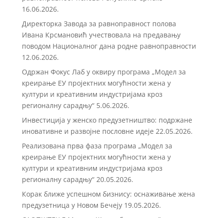
16.06.2026.
Директорка Завода за равноправност полова
Ивана Крсмановић учествовала на предавању
поводом Националног дана родне равноправности
12.06.2026.
Одржан Фокус Лаб у оквиру програма „Модел за
креирање ЕУ пројектних могућности жена у
култури и креативним индустријама кроз
регионалну сарадњу“
5.06.2026.
Инвестиција у женско предузетништво: подржане
иновативне и развојне пословне идеје
22.05.2026.
Реализована прва фаза програма „Модел за
креирање ЕУ пројектних могућности жена у
култури и креативним индустријама кроз
регионалну сарадњу“
20.05.2026.
Корак ближе успешном бизнису: оснаживање жена
предузетница у Новом Бечеју
19.05.2026.