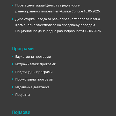
Посета делегације Центра за једнакост и
равноправност полова Републике Српске
16.06.2026.
Директорка Завода за равноправност полова Ивана
Крсмановић учествовала на предавању поводом
Националног дана родне равноправности
12.06.2026.
Програми
Едукативни програми
Истраживачки програми
Подстицајни програми
Промотивни програми
Издавачка делатност
Пројекти
Појмови