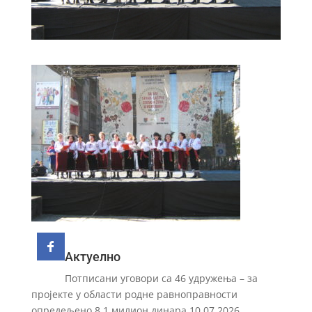
Актуелно
Потписани уговори са 46 удружења – за
пројекте у области родне равноправности
опредељено 8,1 милион динара
10.07.2026.