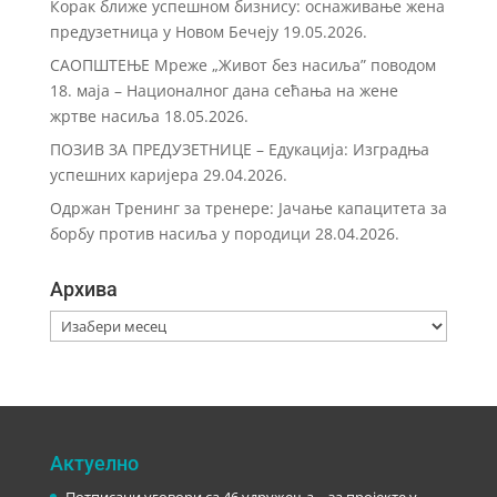
Корак ближе успешном бизнису: оснаживање жена
предузетница у Новом Бечеју
19.05.2026.
САОПШТЕЊЕ Мреже „Живот без насиља” поводом
18. маја – Националног дана сећања на жене
жртве насиља
18.05.2026.
ПОЗИВ ЗА ПРЕДУЗЕТНИЦЕ – Eдукација: Изградња
успешних каријера
29.04.2026.
Одржан Тренинг за тренере: Јачање капацитета за
борбу против насиља у породици
28.04.2026.
Архива
Архива
Актуелно
Потписани уговори са 46 удружења – за пројекте у