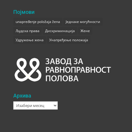
Појмови
unapređenje položaja žena
Једнаке могућности
Људска права
Дискриминација
Жене
Удружење жена
Унапређење положаја
Архива
Архива