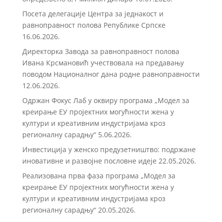
Посета делегације Центра за једнакост и
равноправност полова Републике Српске
16.06.2026.
Директорка Завода за равноправност полова
Ивана Крсмановић учествовала на предавању
поводом Националног дана родне равноправности
12.06.2026.
Одржан Фокус Лаб у оквиру програма „Модел за
креирање ЕУ пројектних могућности жена у
култури и креативним индустријама кроз
регионалну сарадњу“
5.06.2026.
Инвестиција у женско предузетништво: подржане
иновативне и развојне пословне идеје
22.05.2026.
Реализована прва фаза програма „Модел за
креирање ЕУ пројектних могућности жена у
култури и креативним индустријама кроз
регионалну сарадњу“
20.05.2026.