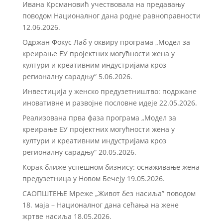
Ивана Крсмановић учествовала на предавању
поводом Националног дана родне равноправности
12.06.2026.
Одржан Фокус Лаб у оквиру програма „Модел за
креирање ЕУ пројектних могућности жена у
култури и креативним индустријама кроз
регионалну сарадњу“
5.06.2026.
Инвестиција у женско предузетништво: подржане
иновативне и развојне пословне идеје
22.05.2026.
Реализована прва фаза програма „Модел за
креирање ЕУ пројектних могућности жена у
култури и креативним индустријама кроз
регионалну сарадњу“
20.05.2026.
Корак ближе успешном бизнису: оснаживање жена
предузетница у Новом Бечеју
19.05.2026.
САОПШТЕЊЕ Мреже „Живот без насиља” поводом
18. маја – Националног дана сећања на жене
жртве насиља
18.05.2026.