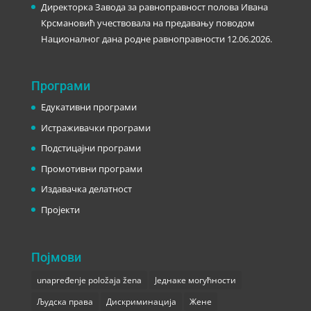
Директорка Завода за равноправност полова Ивана
Крсмановић учествовала на предавању поводом
Националног дана родне равноправности
12.06.2026.
Програми
Едукативни програми
Истраживачки програми
Подстицајни програми
Промотивни програми
Издавачка делатност
Пројекти
Појмови
unapređenje položaja žena
Једнаке могућности
Људска права
Дискриминација
Жене