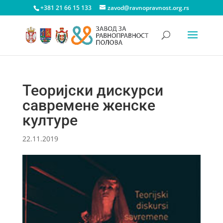
+381 21 66 15 133
zavod@ravnopravnost.org.rs
Теоријски дискурси
савремене женске
културе
22.11.2019