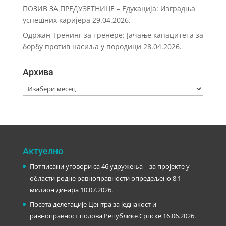
ПОЗИВ ЗА ПРЕДУЗЕТНИЦЕ – Eдукација: Изградња
успешних каријера
29.04.2026.
Одржан Тренинг за тренере: Јачање капацитета за
борбу против насиља у породици
28.04.2026.
Архива
Архива
Актуелно
Потписани уговори са 46 удружења – за пројекте у
области родне равноправности опредељено 8,1
милион динара
10.07.2026.
Посета делегације Центра за једнакост и
равноправност полова Републике Српске
16.06.2026.