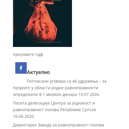
преузмите пдф
Актуелно
Потписани уговори са 46 удружења – за
пројекте у области родне равноправности
опредељено 8,1 милион динара
10.07.2026.
Посета делегације Центра за једнакост и
равноправност полова Републике Српске
16.06.2026.
Директорка Завода за равноправност полова