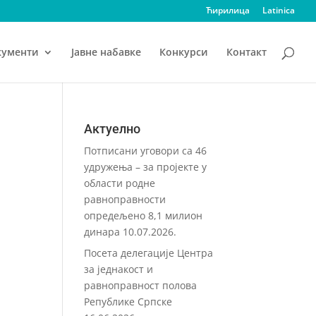
Ћирилица
Latinica
кументи
Јавне набавке
Конкурси
Контакт
Актуелно
Потписани уговори са 46
удружења – за пројекте у
области родне
равноправности
опредељено 8,1 милион
динара
10.07.2026.
Посета делегације Центра
за једнакост и
равноправност полова
Републике Српске