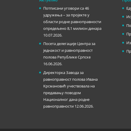
Потписани уговори са 46
Ед
удружења – за пројекте у
Ис
области родне равноправности
По
опредељено 8,1 милион динара
Пр
10.07.2026.
Из
Посета делегације Центра за
једнакост и равноправност
Пр
полова Републике Српске
16.06.2026.
Директорка Завода за
равноправност полова Ивана
Крсмановић учествовала на
предавању поводом
Националног дана родне
равноправности
12.06.2026.