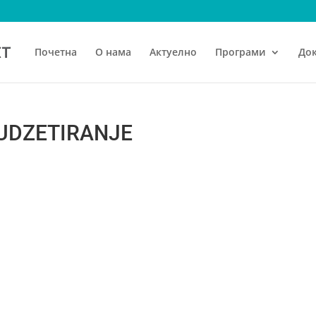
Почетна
О нама
Актуелно
Програми
До
UDZETIRANJE