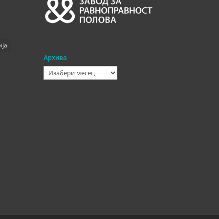
ија
Архива
Архива