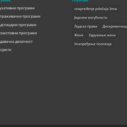
укативни програми
unapređenje položaja žena
траживачки програми
Једнаке могућности
дстицајни програми
Људска права
Дискриминац
омотивни програми
Жене
Удружење жена
давачка делатност
Унапређење положаја
ојекти