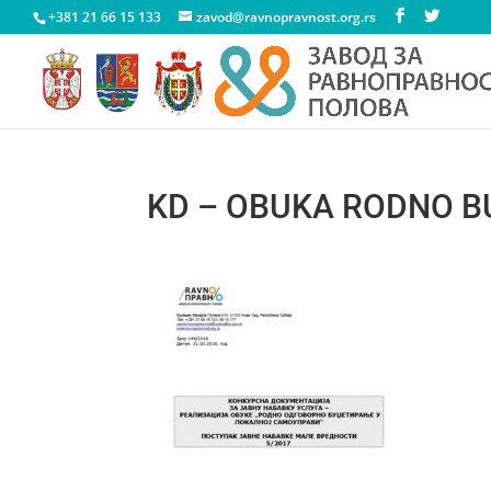
+381 21 66 15 133
zavod@ravnopravnost.org.rs
KD – OBUKA RODNO B