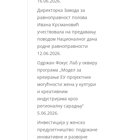
16.06.2026.
Директорка Завода за
равноправност полова
Ивана Крсмановић
учествовала на предавању
поводом Националног дана
родне равноправности
12.06.2026.
Одржан Фокус Лаб у оквиру
програма „Модел за
креирање ЕУ пројектних
могућности жена у култури
и креативним
индустријама кроз
регионалну сарадњу“
5.06.2026.
Инвестиција у женско
предузетништво: подржане
иновативне и развојне