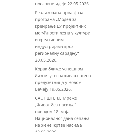
пословне идеје
22.05.2026.
Реализована прва фаза
програма „Модел за
креирање ЕУ пројектних
могућности жена у култури
и креативним
индустријама кроз
регионалну сарадњу“
20.05.2026.
Корак ближе успешном
бизнису: оснаживање жена
предузетница у Новом
Бечеју
19.05.2026.
САОПШТЕЊЕ Мреже
„Живот без насиља”
поводом 18. маја –
Националног дана сећања
на жене жртве насиља
18.05.2026.