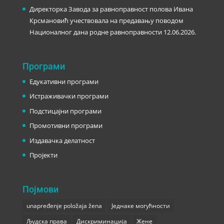
Директорка Завода за равноправност полова Ивана
Крсмановић учествовала на предавању поводом
Националног дана родне равноправности
12.06.2026.
Програми
Едукативни програми
Истраживачки програми
Подстицајни програми
Промотивни програми
Издавачка делатност
Пројекти
Појмови
unapređenje položaja žena
Једнаке могућности
Људска права
Дискриминација
Жене