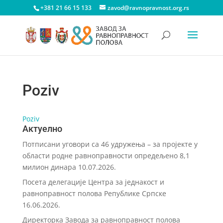
+381 21 66 15 133
zavod@ravnopravnost.org.rs
Poziv
Poziv
Актуелно
Потписани уговори са 46 удружења – за пројекте у
области родне равноправности опредељено 8,1
милион динара
10.07.2026.
Посета делегације Центра за једнакост и
равноправност полова Републике Српске
16.06.2026.
Директорка Завода за равноправност полова