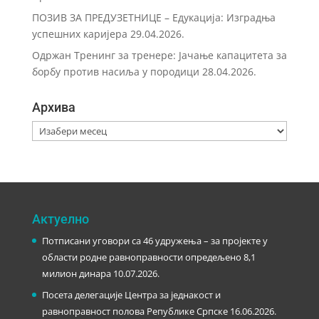
ПОЗИВ ЗА ПРЕДУЗЕТНИЦЕ – Eдукација: Изградња
успешних каријера
29.04.2026.
Одржан Тренинг за тренере: Јачање капацитета за
борбу против насиља у породици
28.04.2026.
Архива
Архива
Актуелно
Потписани уговори са 46 удружења – за пројекте у
области родне равноправности опредељено 8,1
милион динара
10.07.2026.
Посета делегације Центра за једнакост и
равноправност полова Републике Српске
16.06.2026.