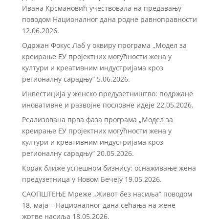
Ивана Крсмановић учествовала на предавању
поводом Националног дана родне равноправности
12.06.2026.
Одржан Фокус Лаб у оквиру програма „Модел за
креирање ЕУ пројектних могућности жена у
култури и креативним индустријама кроз
регионалну сарадњу“
5.06.2026.
Инвестиција у женско предузетништво: подржане
иновативне и развојне пословне идеје
22.05.2026.
Реализована прва фаза програма „Модел за
креирање ЕУ пројектних могућности жена у
култури и креативним индустријама кроз
регионалну сарадњу“
20.05.2026.
Корак ближе успешном бизнису: оснаживање жена
предузетница у Новом Бечеју
19.05.2026.
САОПШТЕЊЕ Мреже „Живот без насиља” поводом
18. маја – Националног дана сећања на жене
жртве насиља
18.05.2026.