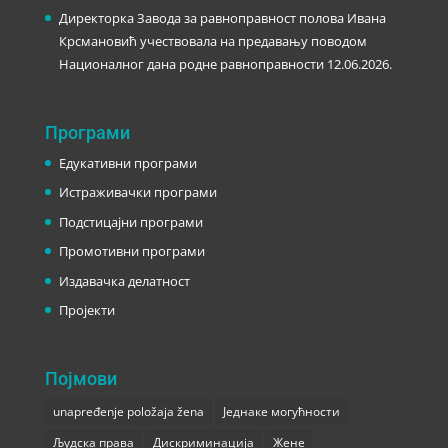
Директорка Завода за равноправност полова Ивана
Крсмановић учествовала на предавању поводом
Националног дана родне равноправности
12.06.2026.
Програми
Едукативни програми
Истраживачки програми
Подстицајни програми
Промотивни програми
Издавачка делатност
Пројекти
Појмови
unapređenje položaja žena
Једнаке могућности
Људска права
Дискриминација
Жене