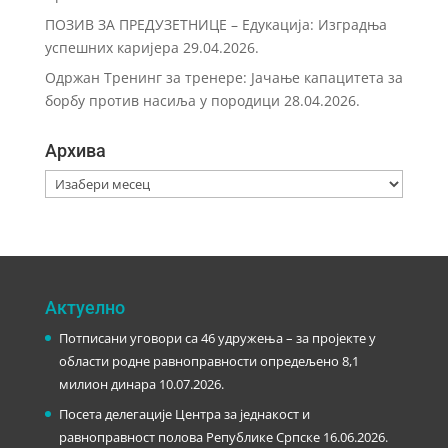
ПОЗИВ ЗА ПРЕДУЗЕТНИЦЕ – Eдукација: Изградња
успешних каријера
29.04.2026.
Одржан Тренинг за тренере: Јачање капацитета за
борбу против насиља у породици
28.04.2026.
Архива
Архива
Актуелно
Потписани уговори са 46 удружења – за пројекте у
области родне равноправности опредељено 8,1
милион динара
10.07.2026.
Посета делегације Центра за једнакост и
равноправност полова Републике Српске
16.06.2026.