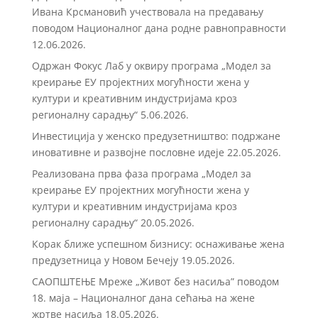
Ивана Крсмановић учествовала на предавању
поводом Националног дана родне равноправности
12.06.2026.
Одржан Фокус Лаб у оквиру програма „Модел за
креирање ЕУ пројектних могућности жена у
култури и креативним индустријама кроз
регионалну сарадњу“
5.06.2026.
Инвестиција у женско предузетништво: подржане
иновативне и развојне пословне идеје
22.05.2026.
Реализована прва фаза програма „Модел за
креирање ЕУ пројектних могућности жена у
култури и креативним индустријама кроз
регионалну сарадњу“
20.05.2026.
Корак ближе успешном бизнису: оснаживање жена
предузетница у Новом Бечеју
19.05.2026.
САОПШТЕЊЕ Мреже „Живот без насиља” поводом
18. маја – Националног дана сећања на жене
жртве насиља
18.05.2026.