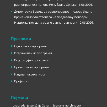
равноправност полова Републике Српске
16.06.2026.
Директорка Завода за равноправност полова Ивана
Крсмановић учествовала на предавању поводом
Националног дана родне равноправности
12.06.2026.
Програми
Едукативни програми
Истраживачки програми
Подстицајни програми
Промотивни програми
Издавачка делатност
Пројекти
Појмови
unapređenje položaja žena
Једнаке могућности