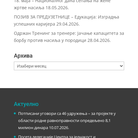
18. маја – Националног дана сећања на жене
жртве насиља
18.05.2026.
ПОЗИВ ЗА ПРЕДУЗЕТНИЦЕ – Eдукација: Изградња
успешних каријера
29.04.2026.
Одржан Тренинг за тренере: Јачање капацитета за
борбу против насиља у породици
28.04.2026.
Архива
Архива
Актуелно
Потписани уговори са 46 удружења – за пројекте у
области родне равноправности опредељено 8,1
милион динара
10.07.2026.
Посета делегације Центра за једнакост и