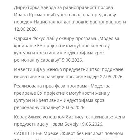
Директорка Завода за равноправност полова
Ивана Крсмановић учествовала на предавању
поводом Националног дана родне равноправности
12.06.2026.
Одржан Фокус Лаб у оквиру програма „Модел за
креирање ЕУ пројектних могућности жена у
култури и креативним индустријама кроз
регионалну сарадњу“
5.06.2026.
Инвестиција у женско предузетништво: подржане
иновативне и развојне пословне идеје
22.05.2026.
Реализована прва фаза програма „Модел за
креирање ЕУ пројектних могућности жена у
култури и креативним индустријама кроз
регионалну сарадњу“
20.05.2026.
Корак ближе успешном бизнису: оснаживање жена
предузетница у Новом Бечеју
19.05.2026.
САОПШТЕЊЕ Мреже „Живот без насиља” поводом