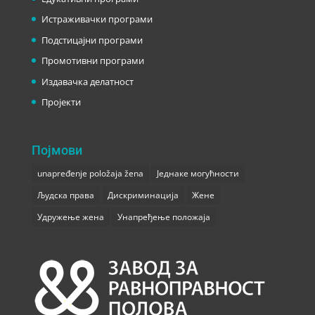
Истраживачки програми
Подстицајни програми
Промотивни програми
Издавачка делатност
Пројекти
Појмови
unapređenje položaja žena
Једнаке могућности
Људска права
Дискриминација
Жене
Удружење жена
Унапређење положаја