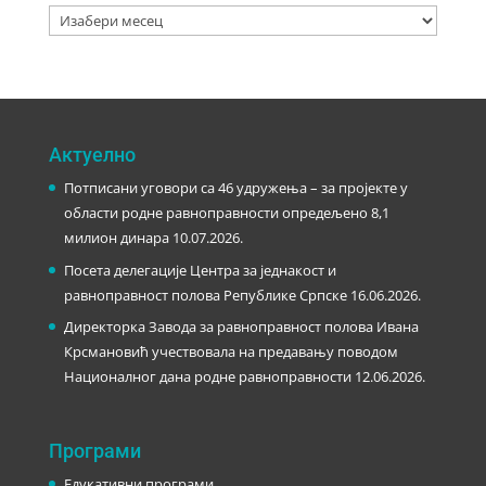
Архива
Актуелно
Потписани уговори са 46 удружења – за пројекте у
области родне равноправности опредељено 8,1
милион динара
10.07.2026.
Посета делегације Центра за једнакост и
равноправност полова Републике Српске
16.06.2026.
Директорка Завода за равноправност полова Ивана
Крсмановић учествовала на предавању поводом
Националног дана родне равноправности
12.06.2026.
Програми
Едукативни програми