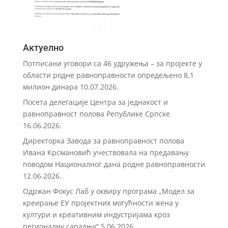
Актуелно
Потписани уговори са 46 удружења – за пројекте у
области родне равноправности опредељено 8,1
милион динара
10.07.2026.
Посета делегације Центра за једнакост и
равноправност полова Републике Српске
16.06.2026.
Директорка Завода за равноправност полова
Ивана Крсмановић учествовала на предавању
поводом Националног дана родне равноправности
12.06.2026.
Одржан Фокус Лаб у оквиру програма „Модел за
креирање ЕУ пројектних могућности жена у
култури и креативним индустријама кроз
регионалну сарадњу“
5.06.2026.