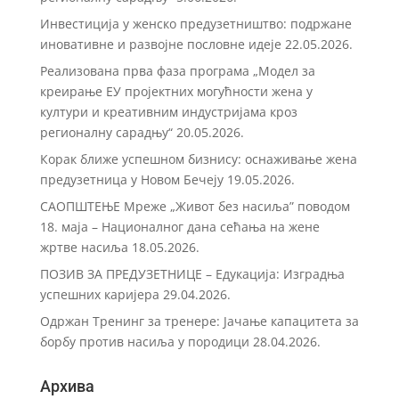
Инвестиција у женско предузетништво: подржане
иновативне и развојне пословне идеје
22.05.2026.
Реализована прва фаза програма „Модел за
креирање ЕУ пројектних могућности жена у
култури и креативним индустријама кроз
регионалну сарадњу“
20.05.2026.
Корак ближе успешном бизнису: оснаживање жена
предузетница у Новом Бечеју
19.05.2026.
САОПШТЕЊЕ Мреже „Живот без насиља” поводом
18. маја – Националног дана сећања на жене
жртве насиља
18.05.2026.
ПОЗИВ ЗА ПРЕДУЗЕТНИЦЕ – Eдукација: Изградња
успешних каријера
29.04.2026.
Одржан Тренинг за тренере: Јачање капацитета за
борбу против насиља у породици
28.04.2026.
Архива