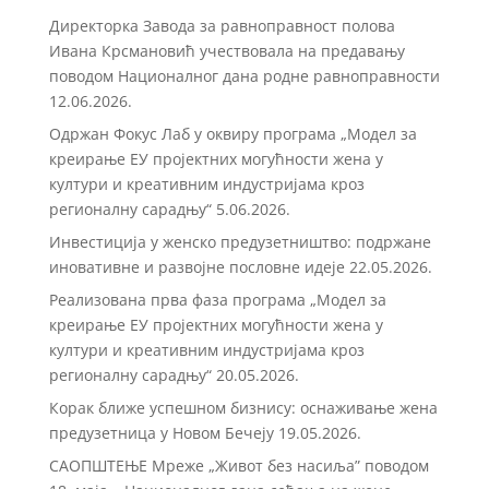
Директорка Завода за равноправност полова
Ивана Крсмановић учествовала на предавању
поводом Националног дана родне равноправности
12.06.2026.
Одржан Фокус Лаб у оквиру програма „Модел за
креирање ЕУ пројектних могућности жена у
култури и креативним индустријама кроз
регионалну сарадњу“
5.06.2026.
Инвестиција у женско предузетништво: подржане
иновативне и развојне пословне идеје
22.05.2026.
Реализована прва фаза програма „Модел за
креирање ЕУ пројектних могућности жена у
култури и креативним индустријама кроз
регионалну сарадњу“
20.05.2026.
Корак ближе успешном бизнису: оснаживање жена
предузетница у Новом Бечеју
19.05.2026.
САОПШТЕЊЕ Мреже „Живот без насиља” поводом