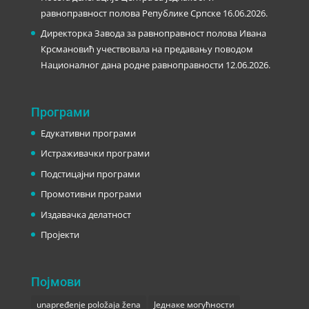
равноправност полова Републике Српске
16.06.2026.
Директорка Завода за равноправност полова Ивана
Крсмановић учествовала на предавању поводом
Националног дана родне равноправности
12.06.2026.
Програми
Едукативни програми
Истраживачки програми
Подстицајни програми
Промотивни програми
Издавачка делатност
Пројекти
Појмови
unapređenje položaja žena
Једнаке могућности