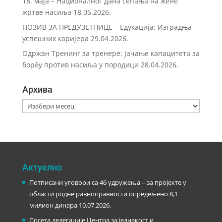
18. маја – Националног дана сећања на жене
жртве насиља
18.05.2026.
ПОЗИВ ЗА ПРЕДУЗЕТНИЦЕ – Eдукација: Изградња
успешних каријера
29.04.2026.
Одржан Тренинг за тренере: Јачање капацитета за
борбу против насиља у породици
28.04.2026.
Архива
Архива
Актуелно
Потписани уговори са 46 удружења – за пројекте у
области родне равноправности опредељено 8,1
милион динара
10.07.2026.
Посета делегације Центра за једнакост и