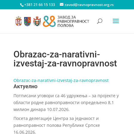
+381 21 66 15 133
zavod@ravnopravnost.org.rs
Obrazac-za-narativni-
izvestaj-za-ravnopravnost
Obrazac-za-narativni-izvestaj-za-ravnopravnost
Актуелно
Потписани уговори са 46 удружења – за пројекте у
области родне равноправности опредељено 8,1
милион динара
10.07.2026.
Посета делегације Центра за једнакост и
равноправност полова Републике Српске
16.06.2026.