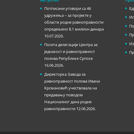
Потписани уговори са 46
Ед
удружења – за пројекте у
Ис
области родне равноправности
По
опредељено 8,1 милион динара
Пр
10.07.2026.
Из
Посета делегације Центра за
једнакост и равноправност
Пр
полова Републике Српске
16.06.2026.
Директорка Завода за
равноправност полова Ивана
Крсмановић учествовала на
предавању поводом
Националног дана родне
равноправности
12.06.2026.