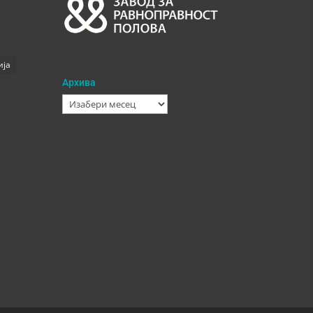
ија
Архива
Архива