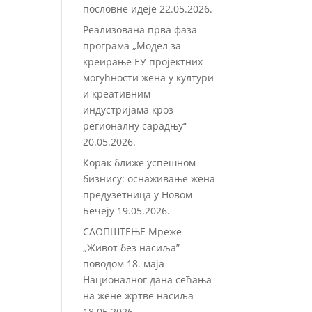
пословне идеје
22.05.2026.
Реализована прва фаза
програма „Модел за
креирање ЕУ пројектних
могућности жена у култури
и креативним
индустријама кроз
регионалну сарадњу“
20.05.2026.
Корак ближе успешном
бизнису: оснаживање жена
предузетница у Новом
Бечеју
19.05.2026.
САОПШТЕЊЕ Мреже
„Живот без насиља”
поводом 18. маја –
Националног дана сећања
на жене жртве насиља
18.05.2026.