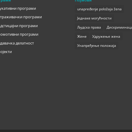
укативни програми
unapređenje položaja žena
траживачки програми
Једнаке могућности
дстицајни програми
Људска права
Дискриминац
омотивни програми
Жене
Удружење жена
давачка делатност
Унапређење положаја
ојекти