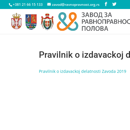
+381 21 66 15 133
zavod@ravnopravnost.org.rs
Pravilnik o izdavackoj
Pravilnik o izdavackoj delatnosti Zavoda 2019