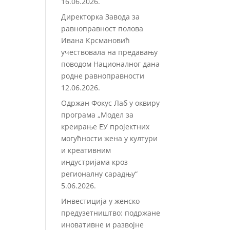
16.06.2026.
Директорка Завода за
равноправност полова
Ивана Крсмановић
учествовала на предавању
поводом Националног дана
родне равноправности
12.06.2026.
Одржан Фокус Лаб у оквиру
програма „Модел за
креирање ЕУ пројектних
могућности жена у култури
и креативним
индустријама кроз
регионалну сарадњу“
5.06.2026.
Инвестиција у женско
предузетништво: подржане
иновативне и развојне