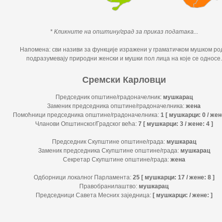
* Кликните на општину/град за приказ података...
Напомена: сви називи за функције изражени у граматичком мушком род
подразумевају природни женски и мушки пол лица на које се односе.
Сремски Карловци
Председник општине/градоначелник:
мушкарац
Заменик председника општине/градоначелника:
жена
Помоћници председника општине/градоначелника:
1 [ мушкарци: 0 / жене
Чланови Општинског/Градског већа:
7 [ мушкарци: 3 / жене: 4 ]
Председник Скупштине општине/града:
мушкарац
Заменик председника Скупштине општине/града:
мушкарац
Секретар Скупштине општине/града:
жена
Одборници локалног Парламента:
25 [ мушкарци: 17 / жене: 8 ]
Правобранилаштво:
мушкарац
Председници Савета Месних заједница:
[ мушкарци: / жене: ]