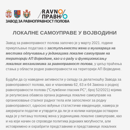
ЛОКАЛНЕ САМОУПРАВЕ У ВОЈВОДИНИ
Завод за равноправност полова започео је у марту 2021. године
прикупљање података о
заступљености жена и мушкараца на
местима одлучивања у јединицама локалне самоуправе на
територији АП Војводине, као и о раду и функционисању
локалних механизмима за равноправност полова
, у циљу праћења
стања у области родне равноправности на територији АП Војводине.
Будући да су наведене активности у складу са делатношћу Завода за
равноправност полова, као и члановима 62, 63 и 64 Закона о родној
равноправности полова ("Службени гласник РС", број 52/2021) којима
је регулисана обавеза органа јединица локалне самоуправе на
организовање сталног радног тела или запосленог за родну
равноправност, односно вођење статистичке евиденције, намера је
ажурирати податке и утврдити да ли је и колики напредак остварен
када је у питању положај жена у јединицама локалне самоуправе, као
и на који начин се спроводи политика једнаких могућности, али
истовремено и охрабрити представнике и представнице локалних