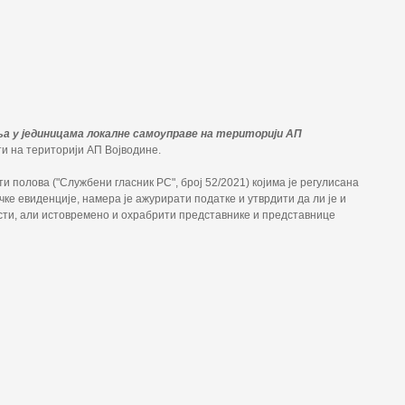
 у јединицама локалне самоуправе на територији АП
и на територији АП Војводине.
и полова ("Службени гласник РС", број 52/2021) којима је регулисана
е евиденције, намера је ажурирати податке и утврдити да ли је и
ости, али истовремено и охрабрити представнике и представнице