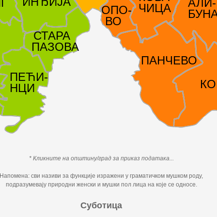
* Кликните на општину/град за приказ података...
Напомена: сви називи за функције изражени у граматичком мушком роду,
подразумевају природни женски и мушки пол лица на које се односе.
Суботица