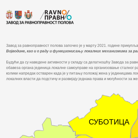
Завод за равноправност полова започео је у марту 2021. године прикуп
Војводине, као и о раду и функционисању локалних механизмима за р
Будући да су наведене активности у складу са делатношћу Завода за равно
обавеза органа јединица локалне самоуправе на организовање сталног рад
колики напредак остварен када је у питању положај жена у јединицама ло
локалних власти да подстичу и развијају једнака права и могућности за ж