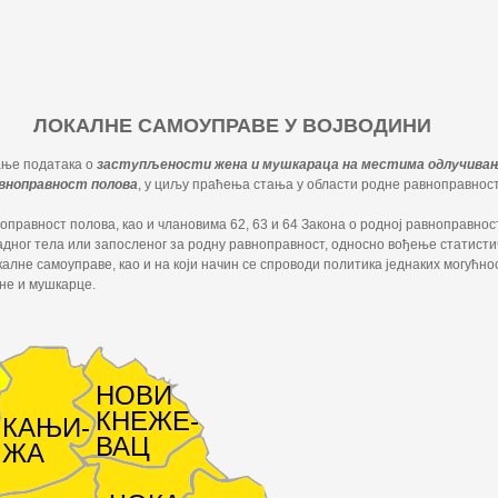
ЛОКАЛНЕ САМОУПРАВЕ У ВОЈВОДИНИ
љање података о
заступљености жена и мушкараца на местима одлучивања
авноправност полова
, у циљу праћења стања у области родне равноправност
правност полова, као и члановима 62, 63 и 64 Закона о родној равноправност
ног тела или запосленог за родну равноправност, односно вођење статистичк
калне самоуправе, као и на који начин се спроводи политика једнаких могућн
ене и мушкарце.