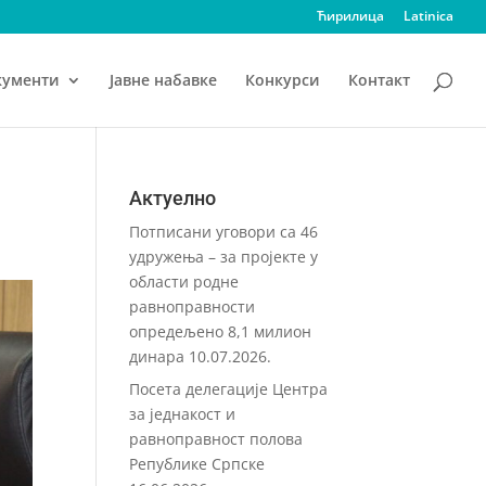
Ћирилица
Latinica
кументи
Јавне набавке
Конкурси
Контакт
Актуелно
Потписани уговори са 46
удружења – за пројекте у
области родне
равноправности
опредељено 8,1 милион
динара
10.07.2026.
Посета делегације Центра
за једнакост и
равноправност полова
Републике Српске