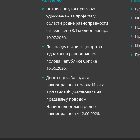
Потписани уговори са 46
Ед
удружења – за пројекте у
Ис
области родне равноправности
По
опредељено 8,1 милион динара
Пр
10.07.2026.
Из
Посета делегације Центра за
једнакост и равноправност
Пр
полова Републике Српске
16.06.2026.
Директорка Завода за
равноправност полова Ивана
Крсмановић учествовала на
предавању поводом
Националног дана родне
равноправности
12.06.2026.