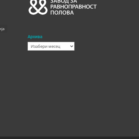
ија
Архива
Архива