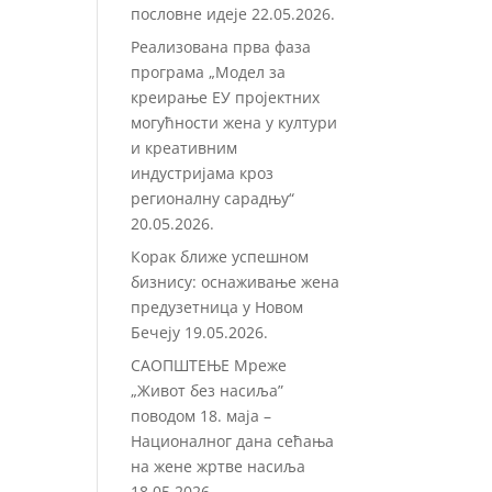
пословне идеје
22.05.2026.
Реализована прва фаза
програма „Модел за
креирање ЕУ пројектних
могућности жена у култури
и креативним
индустријама кроз
регионалну сарадњу“
20.05.2026.
Корак ближе успешном
бизнису: оснаживање жена
предузетница у Новом
Бечеју
19.05.2026.
САОПШТЕЊЕ Мреже
„Живот без насиља”
поводом 18. маја –
Националног дана сећања
на жене жртве насиља
18.05.2026.