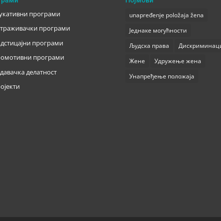
укативни програми
unapređenje položaja žena
траживачки програми
Једнаке могућности
дстицајни програми
Људска права
Дискриминац
омотивни програми
Жене
Удружење жена
давачка делатност
Унапређење положаја
ојекти