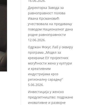
16.06.2026.
Директорка Завода за
равноправност полова
Ивана Крсмановић
учествовала на предавању
поводом Националног дана
родне равноправности
12.06.2026.
Одржан Фокус Лаб у оквиру
програма „Модел за
креирање ЕУ пројектних
могућности жена у култури
и креативним
индустријама кроз
регионалну сарадњу“
5.06.2026.
Инвестиција у женско
предузетништво: подржане
иновативне и развојне