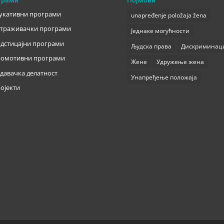
укативни програми
unapređenje položaja žena
траживачки програми
Једнаке могућности
дстицајни програми
Људска права
Дискриминац
омотивни програми
Жене
Удружење жена
давачка делатност
Унапређење положаја
ојекти