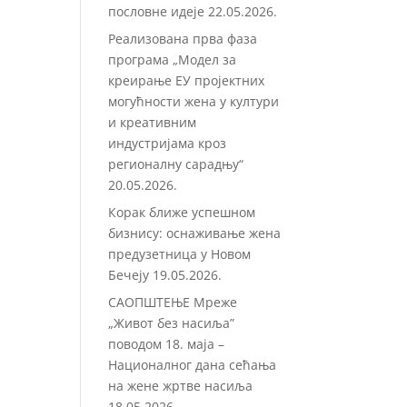
пословне идеје
22.05.2026.
Реализована прва фаза
програма „Модел за
креирање ЕУ пројектних
могућности жена у култури
и креативним
индустријама кроз
регионалну сарадњу“
20.05.2026.
Корак ближе успешном
бизнису: оснаживање жена
предузетница у Новом
Бечеју
19.05.2026.
САОПШТЕЊЕ Мреже
„Живот без насиља”
поводом 18. маја –
Националног дана сећања
на жене жртве насиља
18.05.2026.