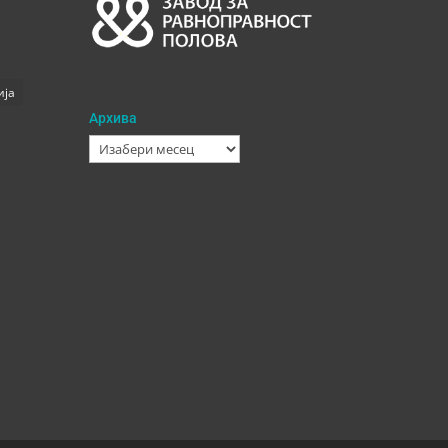
ија
Архива
Архива