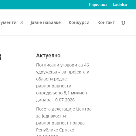
Ћирилица
Latinica
кументи
Јавне набавке
Конкурси
Контакт
3
Актуелно
Потписани уговори са 46
удружења – за пројекте у
области родне
равноправности
опредељено 8,1 милион
динара
10.07.2026.
Посета делегације Центра
за једнакост и
равноправност полова
Републике Српске