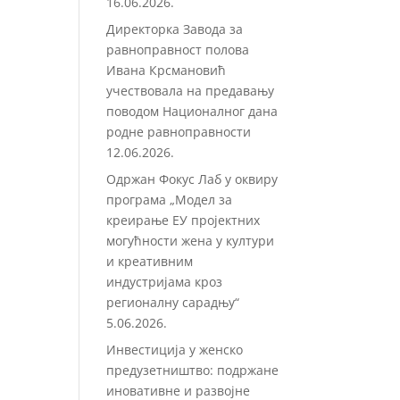
16.06.2026.
Директорка Завода за
равноправност полова
Ивана Крсмановић
учествовала на предавању
поводом Националног дана
родне равноправности
12.06.2026.
Одржан Фокус Лаб у оквиру
програма „Модел за
креирање ЕУ пројектних
могућности жена у култури
и креативним
индустријама кроз
регионалну сарадњу“
5.06.2026.
Инвестиција у женско
предузетништво: подржане
иновативне и развојне