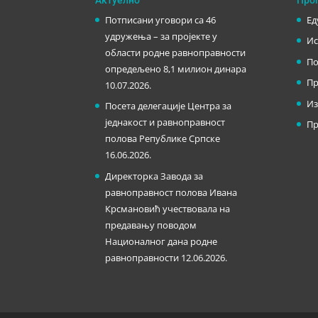
Потписани уговори са 46
Ед
удружења – за пројекте у
Ис
области родне равноправности
По
опредељено 8,1 милион динара
Пр
10.07.2026.
Из
Посета делегације Центра за
једнакост и равноправност
Пр
полова Републике Српске
16.06.2026.
Директорка Завода за
равноправност полова Ивана
Крсмановић учествовала на
предавању поводом
Националног дана родне
равноправности
12.06.2026.