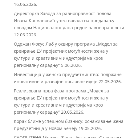
16.06.2026.
Директорка Завода за равноправност полова
Ивана Крсмановић учествовала на предавању
поводом Националног дана родне равноправности
12.06.2026.
Одржан Фокус Лаб у оквиру програма „Модел за
креирање ЕУ пројектних могућности жена у
култури и креативним индустријама кроз
регионалну сарадњу“
5.06.2026.
Инвестиција у женско предузетништво: подржане
иновативне и развојне пословне идеје
22.05.2026.
Реализована прва фаза програма „Модел за
креирање ЕУ пројектних могућности жена у
култури и креативним индустријама кроз
регионалну сарадњу“
20.05.2026.
Корак ближе успешном бизнису: оснаживање жена
предузетница у Новом Бечеју
19.05.2026.
САОПШТЕЊЕ Мреже „Живот без насиља” поводом