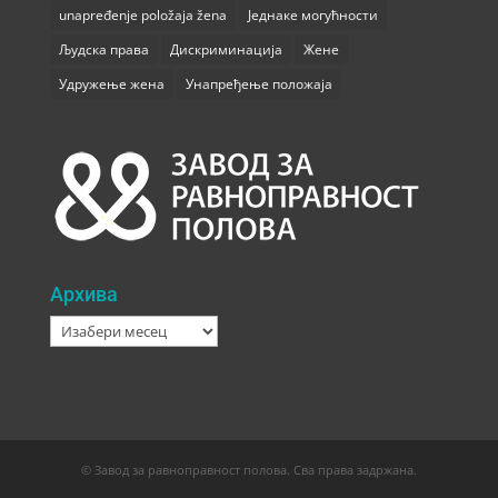
unapređenje položaja žena
Једнаке могућности
Људска права
Дискриминација
Жене
Удружење жена
Унапређење положаја
Архива
Архива
© Завод за равноправност полова. Сва права задржана.