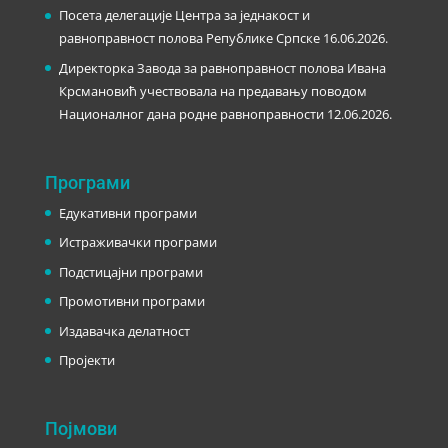
Посета делегације Центра за једнакост и
равноправност полова Републике Српске
16.06.2026.
Директорка Завода за равноправност полова Ивана
Крсмановић учествовала на предавању поводом
Националног дана родне равноправности
12.06.2026.
Програми
Едукативни програми
Истраживачки програми
Подстицајни програми
Промотивни програми
Издавачка делатност
Пројекти
Појмови