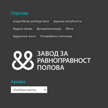
Појмови
unapređenje položaja žena
Једнаке могућности
Људска права
Дискриминација
Жене
Удружење жена
Унапређење положаја
Архива
Архива