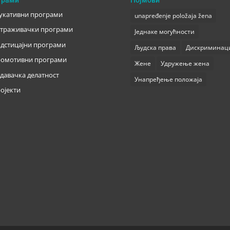
укативни програми
unapređenje položaja žena
траживачки програми
Једнаке могућности
дстицајни програми
Људска права
Дискриминац
омотивни програми
Жене
Удружење жена
давачка делатност
Унапређење положаја
ојекти