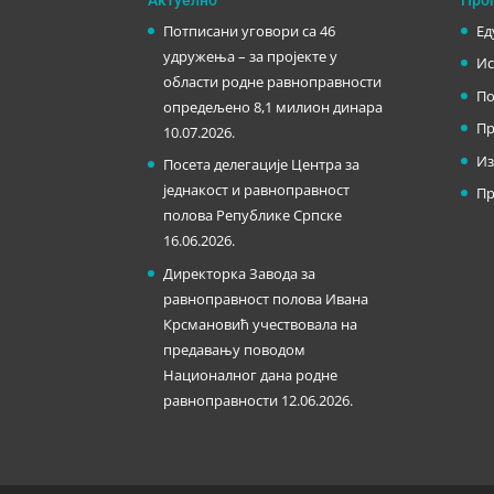
Потписани уговори са 46
Ед
удружења – за пројекте у
Ис
области родне равноправности
По
опредељено 8,1 милион динара
Пр
10.07.2026.
Из
Посета делегације Центра за
једнакост и равноправност
Пр
полова Републике Српске
16.06.2026.
Директорка Завода за
равноправност полова Ивана
Крсмановић учествовала на
предавању поводом
Националног дана родне
равноправности
12.06.2026.