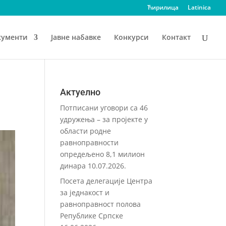
Ћирилица
Latinica
кументи
Јавне набавке
Конкурси
Контакт
Актуелно
Потписани уговори са 46
удружења – за пројекте у
области родне
равноправности
опредељено 8,1 милион
динара
10.07.2026.
Посета делегације Центра
за једнакост и
равноправност полова
Републике Српске