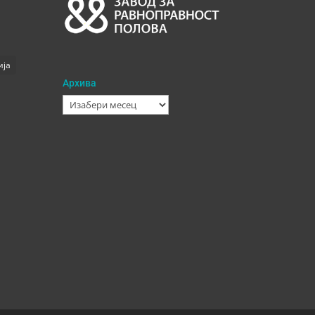
ија
Архива
Архива