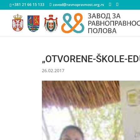
+381 21 66 15 133
zavod@ravnopravnost.org.rs
„OTVORENE-ŠKOLE-ED
26.02.2017