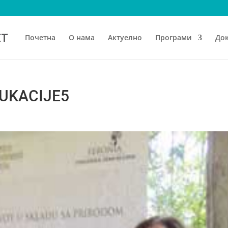
Почетна
О нама
Актуелно
Програми
До
UKACIJE5