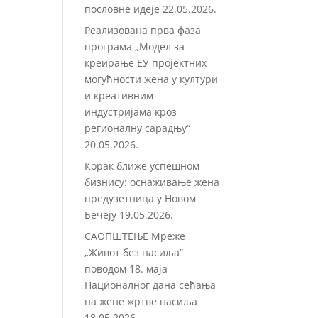
пословне идеје
22.05.2026.
Реализована прва фаза
програма „Модел за
креирање ЕУ пројектних
могућности жена у култури
и креативним
индустријама кроз
регионалну сарадњу“
20.05.2026.
Корак ближе успешном
бизнису: оснаживање жена
предузетница у Новом
Бечеју
19.05.2026.
САОПШТЕЊЕ Мреже
„Живот без насиља”
поводом 18. маја –
Националног дана сећања
на жене жртве насиља
18.05.2026.