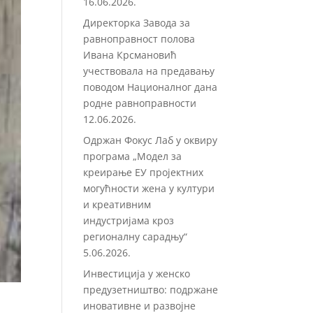
16.06.2026.
Директорка Завода за
равноправност полова
Ивана Крсмановић
учествовала на предавању
поводом Националног дана
родне равноправности
12.06.2026.
Одржан Фокус Лаб у оквиру
програма „Модел за
креирање ЕУ пројектних
могућности жена у култури
и креативним
индустријама кроз
регионалну сарадњу“
5.06.2026.
Инвестиција у женско
предузетништво: подржане
иновативне и развојне