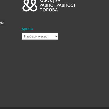
ија
Архива
Архива