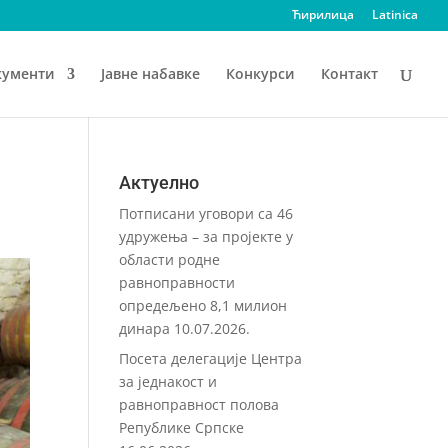
Ћирилица
Latinica
кументи
Јавне набавке
Конкурси
Контакт
Актуелно
Потписани уговори са 46
удружења – за пројекте у
области родне
равноправности
опредељено 8,1 милион
динара
10.07.2026.
Посета делегације Центра
за једнакост и
равноправност полова
Републике Српске