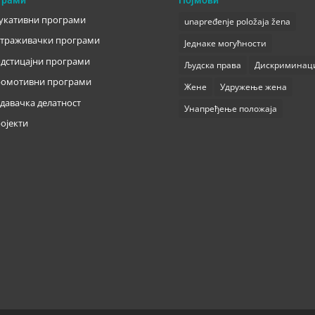
укативни програми
unapređenje položaja žena
траживачки програми
Једнаке могућности
дстицајни програми
Људска права
Дискриминац
омотивни програми
Жене
Удружење жена
давачка делатност
Унапређење положаја
ојекти