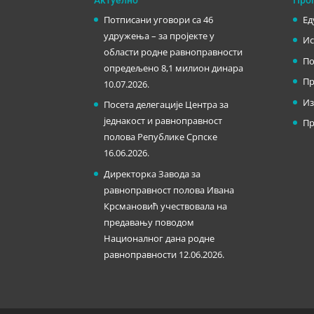
Потписани уговори са 46
Ед
удружења – за пројекте у
Ис
области родне равноправности
По
опредељено 8,1 милион динара
Пр
10.07.2026.
Из
Посета делегације Центра за
једнакост и равноправност
Пр
полова Републике Српске
16.06.2026.
Директорка Завода за
равноправност полова Ивана
Крсмановић учествовала на
предавању поводом
Националног дана родне
равноправности
12.06.2026.