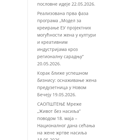
пословне идеје
22.05.2026.
Реализована прва фаза
програма „Модел за
креирање ЕУ пројектних
могућности жена у култури
и креативним
индустријама кроз
регионалну сарадњу“
20.05.2026.
Корак ближе успешном
бизнису: оснаживање жена
предузетница у Новом
Бечеју
19.05.2026.
САОПШТЕЊЕ Мреже
„Живот без насиља”
поводом 18. маја –
Националног дана сећања
на жене жртве насиља
18.05.2026.