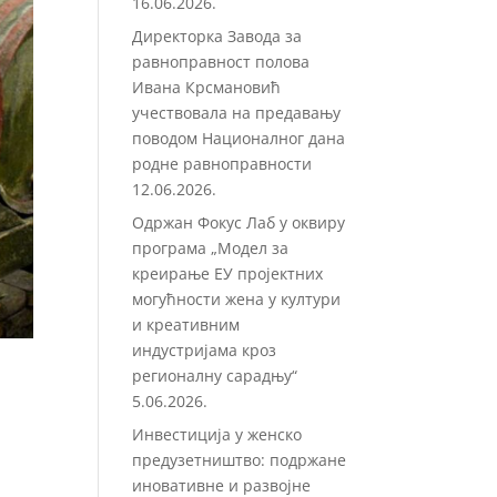
16.06.2026.
Директорка Завода за
равноправност полова
Ивана Крсмановић
учествовала на предавању
поводом Националног дана
родне равноправности
12.06.2026.
Одржан Фокус Лаб у оквиру
програма „Модел за
креирање ЕУ пројектних
могућности жена у култури
и креативним
индустријама кроз
регионалну сарадњу“
5.06.2026.
Инвестиција у женско
предузетништво: подржане
иновативне и развојне