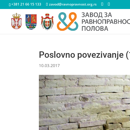
+381 21 66 15 133
zavod@ravnopravnost.org.rs
Poslovno povezivanje (
10.03.2017