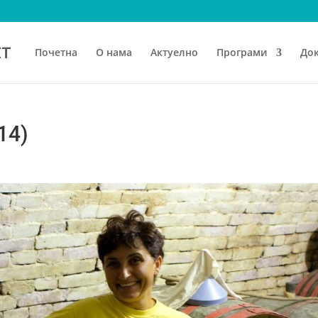
Почетна
О нама
Актуелно
Програми
До
14)