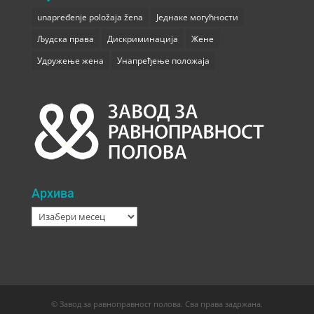
unapređenje položaja žena
Једнаке могућности
Људска права
Дискриминација
Жене
Удружење жена
Унапређење положаја
Архива
Архива
© Завод за равноправност полова. Сва права задржана.