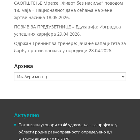
САОПШТЕЊЕ Мреже „Живот без насиља” поводом
18. маја – Националног дана сећања на жене
жртве насиља
18.05.2026.
ПОЗИВ ЗА ПРЕДУЗЕТНИЦЕ – Eдукација: Изградња
успешних каријера
29.04.2026.
Одржан Тренинг за тренере: Јачање капацитета за
борбу против насиља у породици
28.04.2026.
Архива
Архива
Актуелно
Потписани уговори са 46 удружења – за пројекте у
области родне равноправности опредељено 8,1
милион динара
10.07.2026.