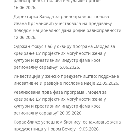
равноправност полова Републике Српске
16.06.2026.
Директорка Завода за равноправност полова
Ивана Крсмановић учествовала на предавању
поводом Националног дана родне равноправности
12.06.2026.
Одржан Фокус Лаб у оквиру програма „Модел за
креирање ЕУ пројектних могућности жена у
култури и креативним индустријама кроз
регионалну сарадњу“
5.06.2026.
Инвестиција у женско предузетништво: подржане
иновативне и развојне пословне идеје
22.05.2026.
Реализована прва фаза програма „Модел за
креирање ЕУ пројектних могућности жена у
култури и креативним индустријама кроз
регионалну сарадњу“
20.05.2026.
Корак ближе успешном бизнису: оснаживање жена
предузетница у Новом Бечеју
19.05.2026.