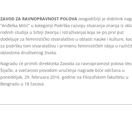
ZAVOD ZA RAVNOPRAVNOST POLOVA
ovogodišnji je dobitnik na
“Anđelka Milić” u kategoriji Podrška razvoju stvaranja znanja iz obl
rodnih studija u Srbiji (teorija i istraživanja) koja se po prvi put
dodeljuje za feminističko stvaralaštvo u oblasti nauke i kulture, kao
za podršku tom stvaralaštvu i primenu feminističkih ideja u različi
oblastima društvenog života.
Nagradu će primiti direktorka Zavoda za ravnopravnost polova Ve
Šijački, a svečanost povodom uručenja nagrade biće održana u
ponedeljak, 29. februara 2016. godine na Filozofskom fakultetu u
Beogradu u 18 časova.