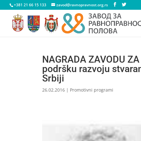
+381 21 66 15 133
zavod@ravnopravnost.org.rs
NAGRADA ZAVODU ZA
podršku razvoju stvaran
Srbiji
26.02.2016
|
Promotivni programi