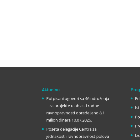
Aktuelno
Prog
Potpisani ugovori sa 46 udruženja
Ed
– za projekte u oblasti rodne
Is
ravnopravnosti opredeljeno 8,1
Po
milion dinara
10.07.2026.
Pr
Poseta delegacije Centra za
Iz
jednakost i ravnopravnost polova