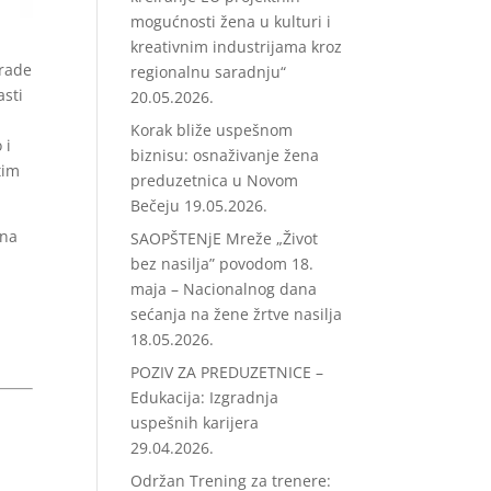
mogućnosti žena u kulturi i
kreativnim industrijama kroz
grade
regionalnu saradnju“
asti
20.05.2026.
Korak bliže uspešnom
 i
biznisu: osnaživanje žena
tim
preduzetnica u Novom
Bečeju
19.05.2026.
sna
SAOPŠTENjE Mreže „Život
bez nasilja” povodom 18.
maja – Nacionalnog dana
sećanja na žene žrtve nasilja
18.05.2026.
POZIV ZA PREDUZETNICE –
Edukacija: Izgradnja
uspešnih karijera
29.04.2026.
Održan Trening za trenere: