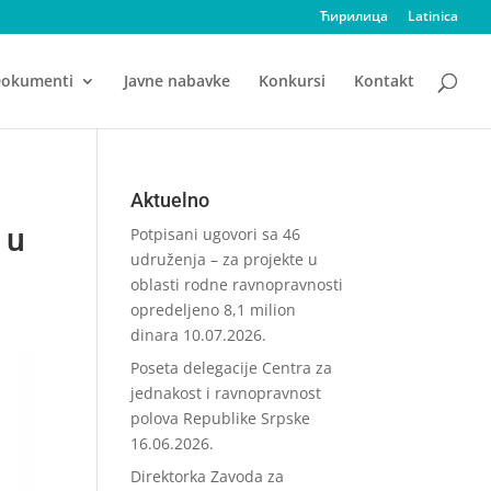
Ћирилица
Latinica
okumenti
Javne nabavke
Konkursi
Kontakt
Aktuelno
 u
Potpisani ugovori sa 46
udruženja – za projekte u
oblasti rodne ravnopravnosti
opredeljeno 8,1 milion
dinara
10.07.2026.
Poseta delegacije Centra za
jednakost i ravnopravnost
polova Republike Srpske
16.06.2026.
Direktorka Zavoda za