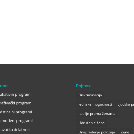
rami
Pojmovi
ukativni programi
Diskriminacija
traživački programi
Jednake mogućnosti
Ljudska p
dsticajni programi
nasilje prema ženama
omotivni programi
Udruženje žena
davačka delatnost
Unapređenje položaja
Žene