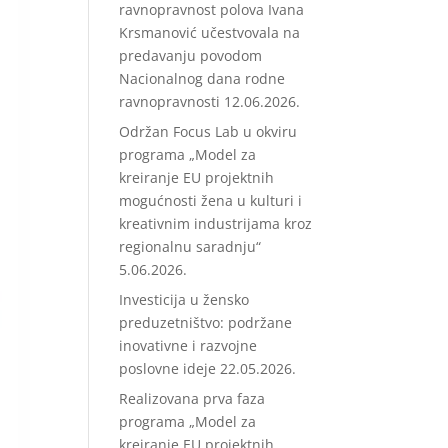
ravnopravnost polova Ivana
Krsmanović učestvovala na
predavanju povodom
Nacionalnog dana rodne
ravnopravnosti
12.06.2026.
Održan Focus Lab u okviru
programa „Model za
kreiranje EU projektnih
mogućnosti žena u kulturi i
kreativnim industrijama kroz
regionalnu saradnju“
5.06.2026.
Investicija u žensko
preduzetništvo: podržane
inovativne i razvojne
poslovne ideje
22.05.2026.
Realizovana prva faza
programa „Model za
kreiranje EU projektnih