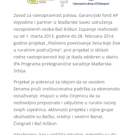
Zavod za ravnopravnost polova, Garancijski fond AP
Vojvodine i partner iz Mađarske Savez udruženja
nezaposlenih osoba Bač-Kiškun županije realizovali
su od 1. marta 2013. godine do 28. februara 2014.
godine projekat „Poslovno povezivanje žena koje žive
u ruralnim područjima“, prvi projekat iz oblasti
rodne ravnopravnosti koji je ikada odobren u okviru
IPA Programa prekogranične saradnje Mađarska-
Srbija.
Projekat je pokrenut sa idejom da se seoskim
ženama pruži institucionalna podrška za ekonomsko
osnaživanje, imajući u vidu činjenicu da su
nedovoljno prepoznate i uključene u ruralni razvoj
svojih zajednica. Aktivnosti projekta i ciljne grupe
obuhvatile su Bačku, srednji i severni Banat,
Čongrad i Bač-Kiškun.
Istraživanja, kao i različita iskustva, potvrdila su da