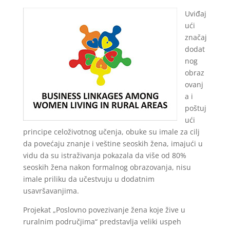
Uviđaj
ući
značaj
dodat
nog
obraz
ovanj
a i
poštuj
ući
principe celoživotnog učenja, obuke su imale za cilj
da povećaju znanje i veštine seoskih žena, imajući u
vidu da su istraživanja pokazala da više od 80%
seoskih žena nakon formalnog obrazovanja, nisu
imale priliku da učestvuju u dodatnim
usavršavanjima.
Projekat „Poslovno povezivanje žena koje žive u
ruralnim područjima“ predstavlja veliki uspeh