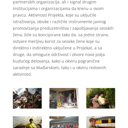
partnerskih organizacija, ali i signal drugim
institucijama i organizacijama da krenu u ovom
pravcu. Aktivnosti Projekta, koje su uključile
istraživanja, obuke i različite instrumente javnog
promovisanja preduzetništva i zapošljavanja seoskih
žena, bile su koncipirane tako da, sa jedne strane,
ostvare merljivu korist za seoske žene koje su
direktno i indirektno uključene u Projekat, a sa
druge, da omoguće održivost i otvore nova polja
budućeg delovanja, kako u okviru pogranične
saradnje sa Mađarskom, tako i u okviru redovnih
aktivnosti.