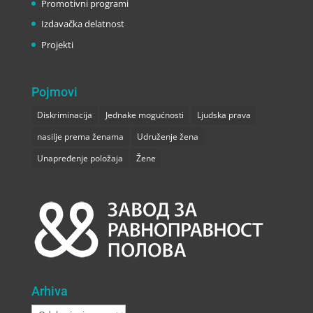
Promotivni programi
Izdavačka delatnost
Projekti
Pojmovi
Diskriminacija
Jednake mogućnosti
Ljudska prava
nasilje prema ženama
Udruženje žena
Unapređenje položaja
Žene
Arhiva
Arhiva