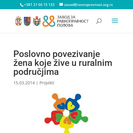
+381 21 66 15 133
zavod@ravnopravnost.org.rs
Poslovno povezivanje
žena koje žive u ruralnim
područjima
15.03.2014
|
Projekti