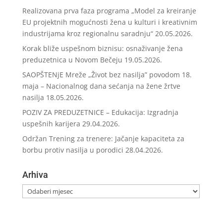
Realizovana prva faza programa „Model za kreiranje
EU projektnih mogućnosti žena u kulturi i kreativnim
industrijama kroz regionalnu saradnju“
20.05.2026.
Korak bliže uspešnom biznisu: osnaživanje žena
preduzetnica u Novom Bečeju
19.05.2026.
SAOPŠTENjE Mreže „Život bez nasilja” povodom 18.
maja – Nacionalnog dana sećanja na žene žrtve
nasilja
18.05.2026.
POZIV ZA PREDUZETNICE – Edukacija: Izgradnja
uspešnih karijera
29.04.2026.
Održan Trening za trenere: Jačanje kapaciteta za
borbu protiv nasilja u porodici
28.04.2026.
Arhiva
Arhiva