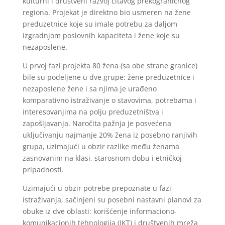
kulturni i društveni razvoj čitavog prekograničnog
regiona. Projekat je direktno bio usmeren na žene
preduzetnice koje su imale potrebu za daljom
izgradnjom poslovnih kapaciteta i žene koje su
nezaposlene.
U prvoj fazi projekta 80 žena (sa obe strane granice)
bile su podeljene u dve grupe: žene preduzetnice i
nezaposlene žene i sa njima je urađeno
komparativno istraživanje o stavovima, potrebama i
interesovanjima na polju preduzetništva i
zapošljavanja. Naročita pažnja je posvećena
uključivanju najmanje 20% žena iz posebno ranjivih
grupa, uzimajući u obzir razlike među ženama
zasnovanim na klasi, starosnom dobu i etničkoj
pripadnosti.
Uzimajući u obzir potrebe prepoznate u fazi
istraživanja, sačinjeni su posebni nastavni planovi za
obuke iz dve oblasti: korišćenje informaciono-
komunikacionih tehnologija (IKT) i društvenih mreža