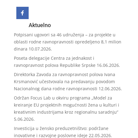
Aktuelno
Potpisani ugovori sa 46 udruženja – za projekte u
oblasti rodne ravnopravnosti opredeljeno 8,1 milion
dinara
10.07.2026.
Poseta delegacije Centra za jednakost i
ravnopravnost polova Republike Srpske
16.06.2026.
Direktorka Zavoda za ravnopravnost polova Ivana
Krsmanović učestvovala na predavanju povodom
Nacionalnog dana rodne ravnopravnosti
12.06.2026.
Održan Focus Lab u okviru programa „Model za
kreiranje EU projektnih mogućnosti žena u kulturi i
kreativnim industrijama kroz regionalnu saradnju“
5.06.2026.
Investicija u žensko preduzetništvo: podržane
inovativne i razvojne poslovne ideje
22.05.2026.