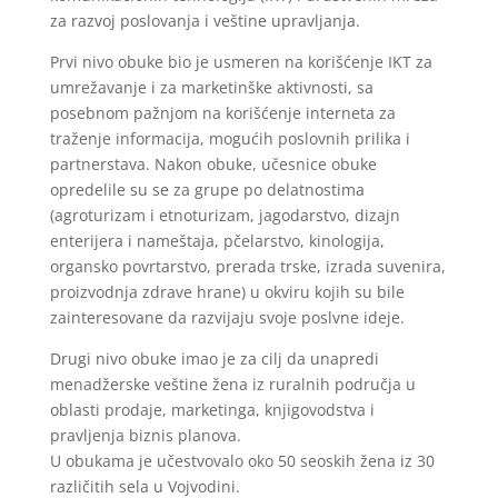
za razvoj poslovanja i veštine upravljanja.
Prvi nivo obuke bio je usmeren na korišćenje IKT za
umrežavanje i za marketinške aktivnosti, sa
posebnom pažnjom na korišćenje interneta za
traženje informacija, mogućih poslovnih prilika i
partnerstava. Nakon obuke, učesnice obuke
opredelile su se za grupe po delatnostima
(agroturizam i etnoturizam, jagodarstvo, dizajn
enterijera i nameštaja, pčelarstvo, kinologija,
organsko povrtarstvo, prerada trske, izrada suvenira,
proizvodnja zdrave hrane) u okviru kojih su bile
zainteresovane da razvijaju svoje poslvne ideje.
Drugi nivo obuke imao je za cilj da unapredi
menadžerske veštine žena iz ruralnih područja u
oblasti prodaje, marketinga, knjigovodstva i
pravljenja biznis planova.
U obukama je učestvovalo oko 50 seoskih žena iz 30
različitih sela u Vojvodini.