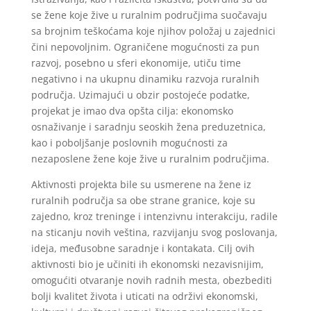
se žene koje žive u ruralnim područjima suočavaju
sa brojnim teškoćama koje njihov položaj u zajednici
čini nepovoljnim. Ograničene mogućnosti za pun
razvoj, posebno u sferi ekonomije, utiču time
negativno i na ukupnu dinamiku razvoja ruralnih
područja. Uzimajući u obzir postojeće podatke,
projekat je imao dva opšta cilja: ekonomsko
osnaživanje i saradnju seoskih žena preduzetnica,
kao i poboljšanje poslovnih mogućnosti za
nezaposlene žene koje žive u ruralnim područjima.
Aktivnosti projekta bile su usmerene na žene iz
ruralnih područja sa obe strane granice, koje su
zajedno, kroz treninge i intenzivnu interakciju, radile
na sticanju novih veština, razvijanju svog poslovanja,
ideja, međusobne saradnje i kontakata. Cilj ovih
aktivnosti bio je učiniti ih ekonomski nezavisnijim,
omogućiti otvaranje novih radnih mesta, obezbediti
bolji kvalitet života i uticati na održivi ekonomski,