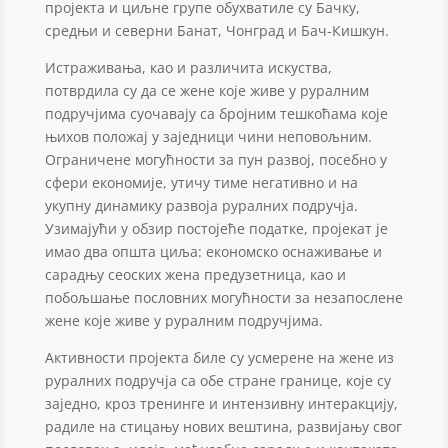
пројекта и циљне групе обухватиле су Бачку,
средњи и северни Банат, Чонград и Бач-Кишкун.
Истраживања, као и различита искуства,
потврдила су да се жене које живе у руралним
подручјима суочавају са бројним тешкоћама које
њихов положај у заједници чини неповољним.
Ограничене могућности за пун развој, посебно у
сфери економије, утичу тиме негативно и на
укупну динамику развоја руралних подручја.
Узимајући у обзир постојеће податке, пројекат је
имао два општа циља: економско оснаживање и
сарадњу сеоских жена предузетница, као и
побољшање пословних могућности за незапослене
жене које живе у руралним подручјима.
Активности пројекта биле су усмерене на жене из
руралних подручја са обе стране границе, које су
заједно, кроз тренинге и интензивну интеракцију,
радиле на стицању нових вештина, развијању свог