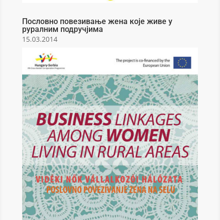
Пословно повезивање жена које живе у
руралним подручјима
15.03.2014