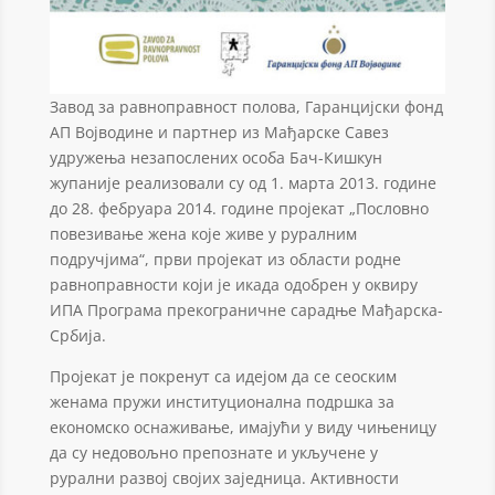
Завод за равноправност полова, Гаранцијски фонд
АП Војводине и партнер из Мађарске Савез
удружења незапослених особа Бач-Кишкун
жупаније реализовали су од 1. марта 2013. године
до 28. фебруара 2014. године пројекат „Пословно
повезивање жена које живе у руралним
подручјима“, први пројекат из области родне
равноправности који је икада одобрен у оквиру
ИПА Програма прекограничне сарадње Мађарска-
Србија.
Пројекат је покренут са идејом да се сеоским
женама пружи институционална подршка за
економско оснаживање, имајући у виду чињеницу
да су недовољно препознате и укључене у
рурални развој својих заједница. Активности