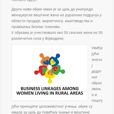
Други ниво обуке имао је за циљ да унапреди
менаџерске вештине жена из руралних подручја у
области продаје, маркетинга, књиговодства и
прављења бизнис планова.
У обукама је учествовало око 50 сеоских жена из 30
различитих села у Војводини.
Увиђа
јући
знача
ј
додат
ног
образ
овањ
а и
пошту
јући принципе целоживотног учења, обуке су
имале за циљ да повећају знање и вештине