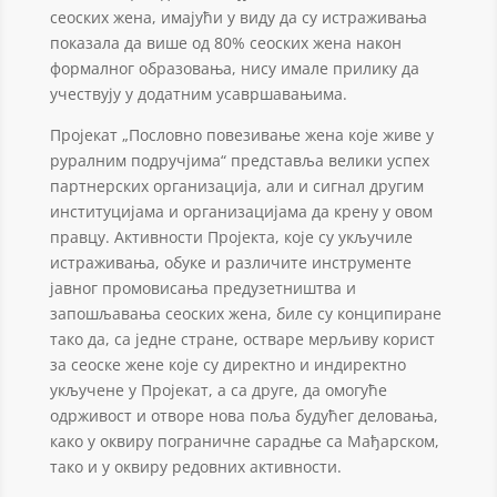
сеоских жена, имајући у виду да су истраживања
показала да више од 80% сеоских жена након
формалног образовања, нису имале прилику да
учествују у додатним усавршавањима.
Пројекат „Пословно повезивање жена које живе у
руралним подручјима“ представља велики успех
партнерских организација, али и сигнал другим
институцијама и организацијама да крену у овом
правцу. Активности Пројекта, које су укључиле
истраживања, обуке и различите инструменте
јавног промовисања предузетништва и
запошљавања сеоских жена, биле су конципиране
тако да, са једне стране, остваре мерљиву корист
за сеоске жене које су директно и индиректно
укључене у Пројекат, а са друге, да омогуће
одрживост и отворе нова поља будућег деловања,
како у оквиру пограничне сарадње са Мађарском,
тако и у оквиру редовних активности.