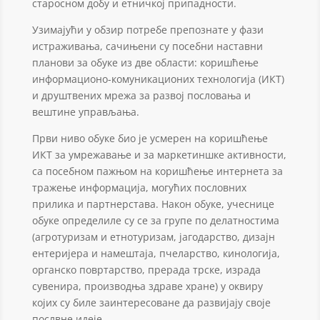
старосном добу и етничкој припадности.
Узимајући у обзир потребе препознате у фази
истраживања, сачињени су посебни наставни
планови за обуке из две области: коришћење
информационо-комуникационих технологија (ИКТ)
и друштвених мрежа за развој пословања и
вештине управљања.
Први ниво обуке био је усмерен на коришћење
ИКТ за умрежавање и за маркетиншке активности,
са посебном пажњом на коришћење интернета за
тражење информација, могућих пословних
прилика и партнерстава. Након обуке, учеснице
обуке определиле су се за групе по делатностима
(агротуризам и етнотуризам, јагодарство, дизајн
ентеријера и намештаја, пчеларство, кинологија,
органско повртарство, прерада трске, израда
сувенира, производња здраве хране) у оквиру
којих су биле заинтересоване да развијају своје
послвне идеје.