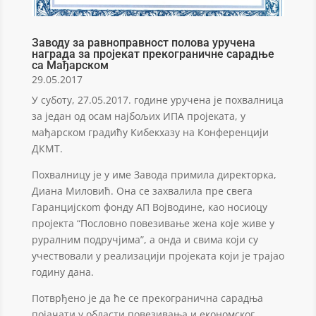
Заводу за равноправност полова уручена
награда за пројекат прекограничне сарадње
са Мађарском
29.05.2017
У суботу, 27.05.2017. године уручена је похвалница
за један од осам најбољих ИПА пројеката, у
мађарском градићу Kибекхазу на Конференцији
ДКМТ.
Похвалницу је у име Завода примила директорка,
Диана Миловић. Она се захвалила пре свега
Гаранцијскоm фонду АП Војводине, као носиоцу
пројекта “Пословно повезивање жена које живе у
руралним подручјима”, а онда и свима који су
учествовали у реализацији прoјеката који је трајао
годину дана.
Потврђено је да ће се прекогранична сарадња
појачати у области повезивања и економског