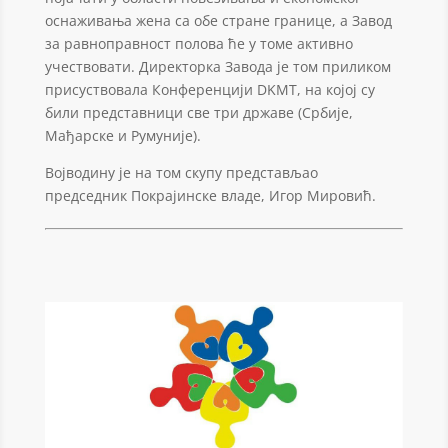
оснаживања жена са обе стране границе, а Завод
за равноправност полова ће у томе активно
учествовати. Директорка Завода је том приликом
присуствовала Конференцији DKMT, на којој су
били представници све три државе (Србије,
Мађарске и Румуније).
Војводину је на том скупу представљао
председник Покрајинске владе, Игор Мировић.