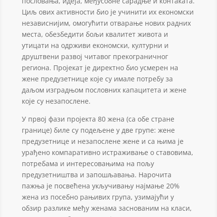
пословања, идеја, међусобне сарадње и контаката.
Циљ ових активности био је учинити их економски
независнијим, омогућити отварање нових радних
места, обезбедити бољи квалитет живота и
утицати на одрживи економски, културни и
друштвени развој читавог прекограничног
региона. Пројекат је директно биo усмерен на
жене предузетнице које су имале потребу за
даљом изградњом пословних капацитета и жене
које су незапослене.
У првој фази пројекта 80 жена (са обе стране
границе) биле су подељене у две групе: жене
предузетнице и незапослене жене и са њима је
урађено компаративно истраживање о ставовима,
потребама и интересовањима на пољу
предузетништва и запошљавања. Нарочита
пажња је посвећена укључивању најмање 20%
жена из посебно рањивих група, узимајући у
обзир разлике међу женама заснованим на класи,