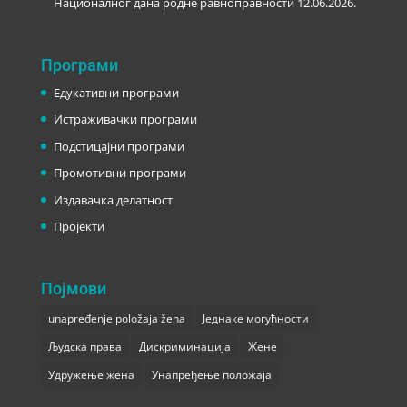
Националног дана родне равноправности
12.06.2026.
Програми
Едукативни програми
Истраживачки програми
Подстицајни програми
Промотивни програми
Издавачка делатност
Пројекти
Појмови
unapređenje položaja žena
Једнаке могућности
Људска права
Дискриминација
Жене
Удружење жена
Унапређење положаја