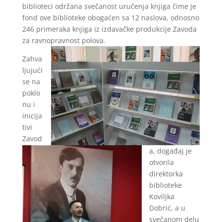
biblioteci održana svečanost uručenja knjiga čime je
fond ove biblioteke obogaćen sa 12 naslova, odnosno
246 primeraka knjiga iz izdavačke produkcije Zavoda
za ravnopravnost polova.
Zahva
ljujući
se na
poklo
nu i
inicija
tivi
Zavod
a, događaj je
otvorila
direktorka
biblioteke
Koviljka
Dobrić, a u
svečanom delu