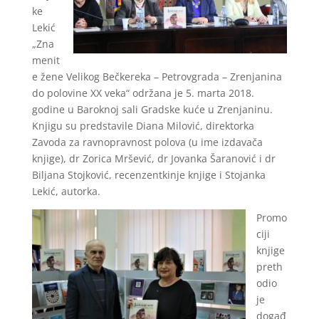
ke
Lekić
„Zna
menit
e žene Velikog Bečkereka – Petrovgrada – Zrenjanina
do polovine XX veka“ održana je 5. marta 2018.
godine u Baroknoj sali Gradske kuće u Zrenjaninu.
Knjigu su predstavile Diana Milović, direktorka
Zavoda za ravnopravnost polova (u ime izdavača
knjige), dr Zorica Mršević, dr Jovanka Šaranović i dr
Biljana Stojković, recenzentkinje knjige i Stojanka
Lekić, autorka.
Promo
ciji
knjige
preth
odio
je
događ