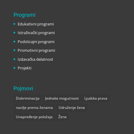
Programi
Edukativni programi
Istraživački programi
Podsticajni programi
Promotivni programi
Izdavačka delatnost
Projekti
Pojmovi
Diskriminacija
Jednake mogućnosti
Ljudska prava
nasilje prema ženama
Udruženje žena
Unapređenje položaja
Žene