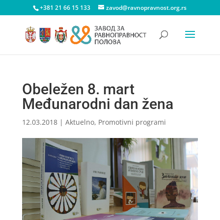
+381 21 66 15 133
zavod@ravnopravnost.org.rs
Obeležen 8. mart
Međunarodni dan žena
12.03.2018
|
Aktuelno
,
Promotivni programi