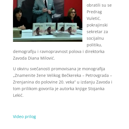
obratili su se
Predrag
Vuletić,
pokrajinski
sekretar za
socijalnu
politiku,
demografiju i ravnopravnost polova i direktorka
Zavoda Diana Milović.
U okviru svečanosti promovisana je monografija
„Znamenite žene Velikog Bečkereka – Petrovgrada –
Zrenjanina do polovine 20. veka“ u izdanju Zavoda i
tom prilikom govorila je autorka knjige Stojanka
Lekić.
Video prilog