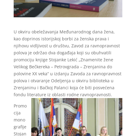
U okviru obeležavanja Međunarodnog dana žena,
kao doprinos istorijskoj borbi za ženska prava i
njihovu vidljivost u društvu, Zavod za ravnopravnost
polova je održao dva događaja koji su obuhvatili
promociju knjige Stojanke Lekić „Znamenite žene
Velikog Bečkereka – Petrovgrada – Zrenjanina do
polovine XX veka“ u izdanju Zavoda za ravnopravnost
polova i otvaranje Odeljenja u okviru biblioteka u
Zrenjaninu i Bačkoj Palanci koja će biti posvećena
fondu literature iz oblasti rodne ravnopravnosti.
Promo
cija
mono
grafije
Stojan