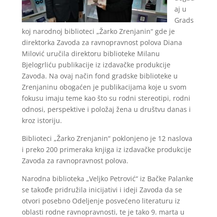
aj u
Grads
koj narodnoj biblioteci „Žarko Zrenjanin“ gde je
direktorka Zavoda za ravnopravnost polova Diana
Milović uručila direktoru biblioteke Milanu
Bjelogrliću publikacije iz izdavačke produkcije
Zavoda. Na ovaj način fond gradske biblioteke u
Zrenjaninu obogaćen je publikacijama koje u svom
fokusu imaju teme kao što su rodni stereotipi, rodni
odnosi, perspektive i položaj žena u društvu danas i
kroz istoriju.
Biblioteci „Žarko Zrenjanin“ poklonjeno je 12 naslova
i preko 200 primeraka knjiga iz izdavačke produkcije
Zavoda za ravnopravnost polova.
Narodna biblioteka „Veljko Petrović“ iz Bačke Palanke
se takođe pridružila inicijativi i ideji Zavoda da se
otvori posebno Odeljenje posvećeno literaturu iz
oblasti rodne ravnopravnosti, te je tako 9. marta u