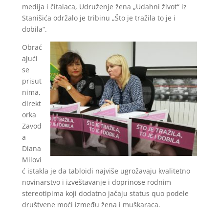
medija i čitalaca, Udruženje žena „Udahni život“ iz
Stanišića održalo je tribinu „Što je tražila to je i
dobila“.
Obrać
ajući
se
prisut
nima,
direkt
orka
Zavod
a
Diana
Milovi
ć istakla je da tabloidi najviše ugrožavaju kvalitetno
novinarstvo i izveštavanje i doprinose rodnim
stereotipima koji dodatno jačaju status quo podele
društvene moći između žena i muškaraca.