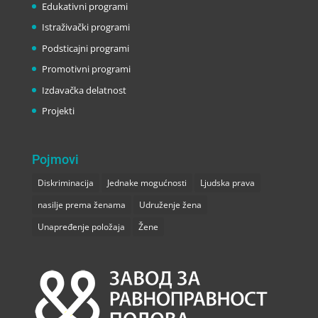
Edukativni programi
Istraživački programi
Podsticajni programi
Promotivni programi
Izdavačka delatnost
Projekti
Pojmovi
Diskriminacija
Jednake mogućnosti
Ljudska prava
nasilje prema ženama
Udruženje žena
Unapređenje položaja
Žene