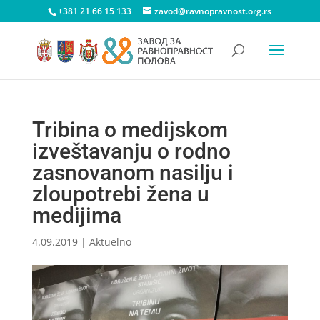
+381 21 66 15 133
zavod@ravnopravnost.org.rs
Tribina o medijskom
izveštavanju o rodno
zasnovanom nasilju i
zloupotrebi žena u
medijima
4.09.2019
|
Aktuelno