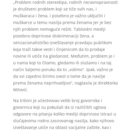
„Problem rodnih stereotipa, rodnih neravnopravnosti
je društveni problem koji se tiče svih nas, i
muškaraca i žena, i posebno je važno uključiti i
muškarce u temu nasilja prema ženama jer je bez
njih problem nemoguće rešiti. Tabloidni mediji
posebno doprinose diskriminaciji žena, a
senzacionalističko izveštavanje pravdaju publikom
koja traži takve vesti i činjenicom da to prodaje
novine ili utiče na gledanost. Međutim, problem je i
u nama koji to čitamo, gledamo ili slušamo i na taj
način šaljemo poruku da to „volimo“. Ipak, važno je
da svi zajedno širimo svest o tome da je nasilje
prema ženama neprihvatljivo“, naglasila je direktorka
Milović.
Na tribini je učestvovao veliki broj govornika i
govornica koji su pokušali da iz različitih uglova
odgovore na pitanja koliko mediji doprinose istrazi u
slučajevima rodno zasnovanog nasilja, kako njihovo
izveštavanje utiče na oblast socijalne zaštite, kao i