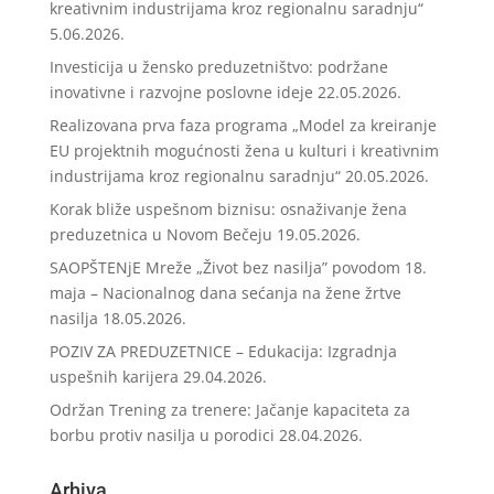
kreativnim industrijama kroz regionalnu saradnju“
5.06.2026.
Investicija u žensko preduzetništvo: podržane
inovativne i razvojne poslovne ideje
22.05.2026.
Realizovana prva faza programa „Model za kreiranje
EU projektnih mogućnosti žena u kulturi i kreativnim
industrijama kroz regionalnu saradnju“
20.05.2026.
Korak bliže uspešnom biznisu: osnaživanje žena
preduzetnica u Novom Bečeju
19.05.2026.
SAOPŠTENjE Mreže „Život bez nasilja” povodom 18.
maja – Nacionalnog dana sećanja na žene žrtve
nasilja
18.05.2026.
POZIV ZA PREDUZETNICE – Edukacija: Izgradnja
uspešnih karijera
29.04.2026.
Održan Trening za trenere: Jačanje kapaciteta za
borbu protiv nasilja u porodici
28.04.2026.
Arhiva