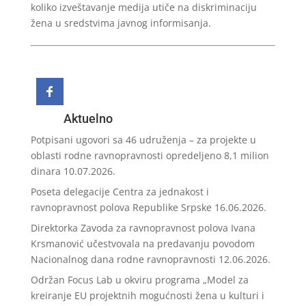
koliko izveštavanje medija utiče na diskriminaciju
žena u sredstvima javnog informisanja.
Aktuelno
Potpisani ugovori sa 46 udruženja – za projekte u
oblasti rodne ravnopravnosti opredeljeno 8,1 milion
dinara
10.07.2026.
Poseta delegacije Centra za jednakost i
ravnopravnost polova Republike Srpske
16.06.2026.
Direktorka Zavoda za ravnopravnost polova Ivana
Krsmanović učestvovala na predavanju povodom
Nacionalnog dana rodne ravnopravnosti
12.06.2026.
Održan Focus Lab u okviru programa „Model za
kreiranje EU projektnih mogućnosti žena u kulturi i