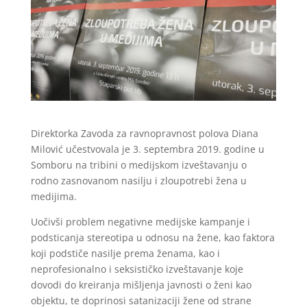
Direktorka Zavoda za ravnopravnost polova Diana
Milović učestvovala je 3. septembra 2019. godine u
Somboru na tribini o medijskom izveštavanju o
rodno zasnovanom nasilju i zloupotrebi žena u
medijima.
Uočivši problem negativne medijske kampanje i
podsticanja stereotipa u odnosu na žene, kao faktora
koji podstiče nasilje prema ženama, kao i
neprofesionalno i seksističko izveštavanje koje
dovodi do kreiranja mišljenja javnosti o ženi kao
objektu, te doprinosi satanizaciji žene od strane