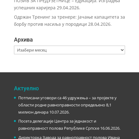
ПОЗИВ ЗА ПРЕДУЗЕТНИЦЕ – Eдукација: Изградња
успешних каријера
29.04.2026.
Одржан Тренинг за тренере: Јачање капацитета за
борбу против насиља у породици
28.04.2026.
Архива
Архива
Актуелно
Потписани уговори са 46 удружења – за пројекте у
области родне равноправности опредељено 8,1
милион динара
10.07.2026.
Посета делегације Центра за једнакост и
равноправност полова Републике Српске
16.06.2026.
Директорка Завода за равноправност полова Ивана