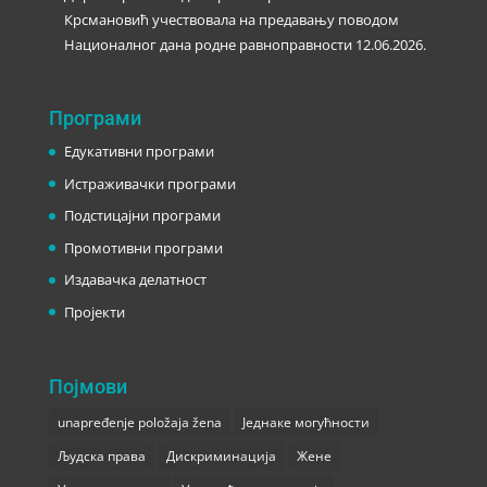
Крсмановић учествовала на предавању поводом
Националног дана родне равноправности
12.06.2026.
Програми
Едукативни програми
Истраживачки програми
Подстицајни програми
Промотивни програми
Издавачка делатност
Пројекти
Појмови
unapređenje položaja žena
Једнаке могућности
Људска права
Дискриминација
Жене