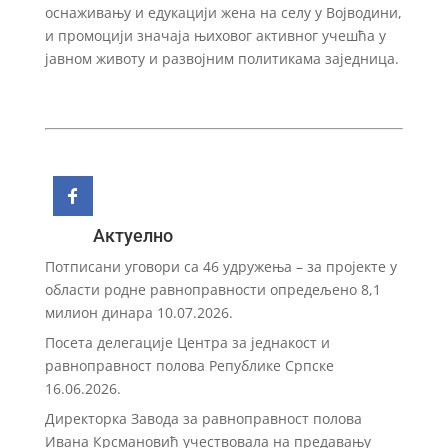
оснаживању и едукацији жена на селу у Војводини,
и промоцији значаја њиховог активног учешћа у
јавном животу и развојним политикама заједница.
Актуелно
Потписани уговори са 46 удружења – за пројекте у
области родне равноправности опредељено 8,1
милион динара
10.07.2026.
Посета делегације Центра за једнакост и
равноправност полова Републике Српске
16.06.2026.
Директорка Завода за равноправност полова
Ивана Крсмановић учествовала на предавању