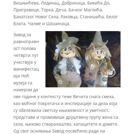
Вишњићева, Лединац, Добринаца, Бикића До,
Пригревице, Торка, Деча, Бачког Маглића,
Банатског Новог Села, Раковца, Станишића, Белог
Блата, Чалме и Шашинаца.
Завод за
равноправн
ост полова
четврти пут
учествује у
манифестац
ији Ноћ
музеја са
намером да
ове године у контексту теме Вечита снага смеха,
као моћног покретача и инспирације за дела која
су обележила светску књижевност и уметност,
представи и промовише друштвену групу жена са
села, њихово стваралаштво, капацитете и домете.
Од свог оснивања Завод посвећено ради на