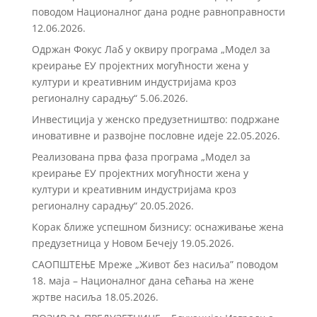
поводом Националног дана родне равноправности
12.06.2026.
Одржан Фокус Лаб у оквиру програма „Модел за
креирање ЕУ пројектних могућности жена у
култури и креативним индустријама кроз
регионалну сарадњу“
5.06.2026.
Инвестиција у женско предузетништво: подржане
иновативне и развојне пословне идеје
22.05.2026.
Реализована прва фаза програма „Модел за
креирање ЕУ пројектних могућности жена у
култури и креативним индустријама кроз
регионалну сарадњу“
20.05.2026.
Корак ближе успешном бизнису: оснаживање жена
предузетница у Новом Бечеју
19.05.2026.
САОПШТЕЊЕ Мреже „Живот без насиља” поводом
18. маја – Националног дана сећања на жене
жртве насиља
18.05.2026.