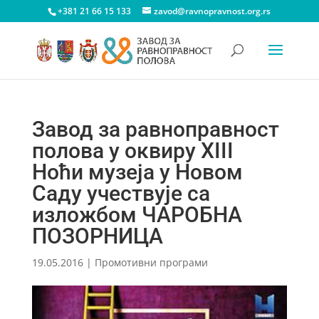
+381 21 66 15 133
zavod@ravnopravnost.org.rs
Завод за равноправност
полова у оквиру XIII
Ноћи музеја у Новом
Саду учествује са
изложбом ЧАРОБНА
ПОЗОРНИЦА
19.05.2016
|
Промотивни програми