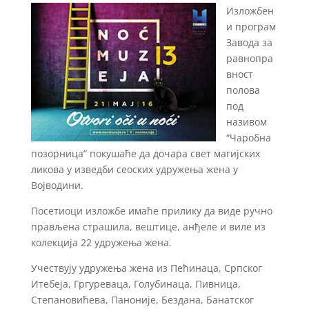
Изложбен
и програм
Завода за
равнопра
вност
полова
под
називом
“Чаробна
позорница” покушаће да дочара свет магијских
ликова у изведби сеоских удружења жена у
Војводини.
Посетиоци изложбе имаће прилику да виде ручно
прављена страшила, вештице, анђеле и виле из
колекција 22 удружења жена.
Учествују удружења жена из Пећинаца, Српског
Итебеја, Гргуреваца, Голубинаца, Пивница,
Степановићева, Паноније, Бездана, Банатског