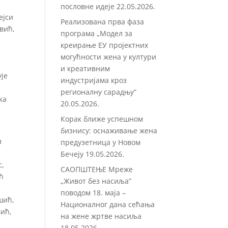
пословне идеје
22.05.2026.
ејси
Реализована прва фаза
вић,
програма „Модел за
креирање ЕУ пројектних
могућности жена у култури
и креативним
је
индустријама кроз
регионалну сарадњу“
ка
20.05.2026.
Корак ближе успешном
бизнису: оснаживање жена
л
предузетница у Новом
Бечеју
19.05.2026.
с,
САОПШТЕЊЕ Мреже
ћ
„Живот без насиља”
поводом 18. маја –
шић,
Националног дана сећања
вић,
на жене жртве насиља
18.05.2026.