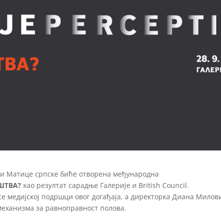
рији Матице српске биће отворена међународна
ШТВА?
као резултат сарадње Галерије и
British Council.
е медијској подршци овог догађаја, а директорка Диана Милов
 механизма за равноправност полова.