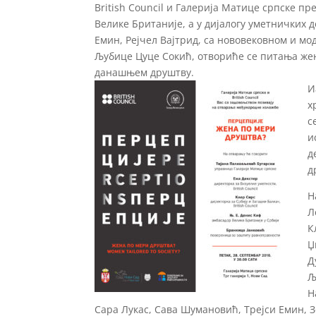
British Council и Галерија Матице српске п
Велике Британије, а у дијалогу уметничких 
Емин, Рејчел Вајтрид, са нововековном и 
Љубице Цуце Сокић, отвориће се питања женс
данашњем друштву.
И
х
с
и
д
д
Н
Л
К
Џ
Д
Љ
Н
Сара Лукас, Сава Шумановић, Трејси Емин, 