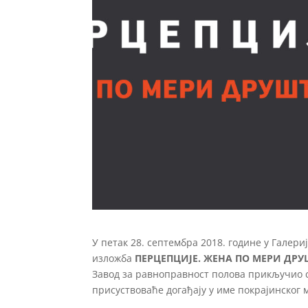
У петак 28. септембра 2018. године у Гале
изложба
ПЕРЦЕПЦИЈЕ. ЖЕНА ПО МЕРИ ДРУ
Завод за равноправност полова прикључио с
присуствоваће догађају у име покрајинског