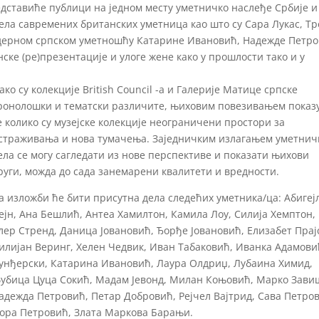
редставиће публици на једном месту уметничко наслеђе Србије и
дела савремених британских уметница као што су Сара Лукас, Тр
модерном српском уметношћу Катарине Ивановић, Надежде Петро
ке (ре)презентације и улоге жене како у прошлости тако и у
ако су колекције British Council -а и Галерије Матице српске
ронолошки и тематски различите, њиховим повезивањем показу
е колико су музејске колекције неограничени простори за
страживања и нова тумачења. Заједничким излагањем уметнич
ела се могу сагледати из нове перспективе и показати њихови
руги, можда до сада занемарени квалитети и вредности.
а изложби ће бити присутна дела следећих уметника/ца: Абигеј
ејн, Ана Бешлић, Антеа Хамилтон, Камила Лоу, Силија Хемптон,
лер Стренд, Даница Јовановић, Ђорђе Јовановић, Елизабет Прај
илијан Веринг, Хелен Чедвик, Иван Табаковић, Иванка Адамови
унђерски, Катарина Ивановић, Лаура Олдриџ, Лубаина Химид,
убица Цуца Сокић, Мадам Јевонд, Милан Коњовић, Марко Зави
адежда Петровић, Петар Добровић, Рејчел Вајтрид, Сава Петро
Зора Петровић, Злата Маркова Барањи.