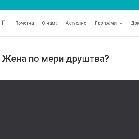
Почетна
О нама
Актуелно
Програми
До
. Жена по мери друштва?