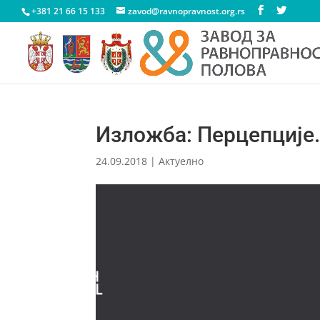
+381 21 66 15 133
zavod@ravnopravnost.org.rs
Изложба: Перцепције
24.09.2018
|
Актуелно