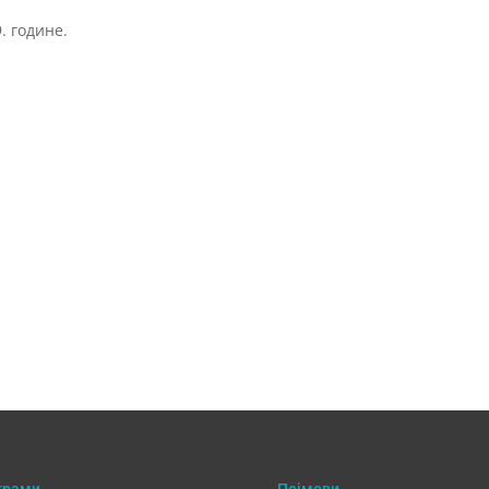
. године.
грами
Појмови