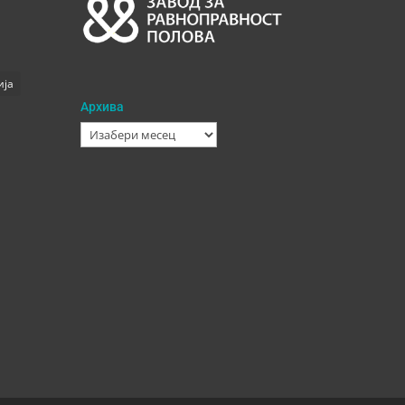
ија
Архива
Архива