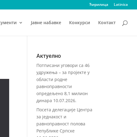
Ћирилица
Latinica
кументи
Јавне набавке
Конкурси
Контакт
Актуелно
Потписани уговори са 46
удружења – за пројекте у
области родне
равноправности
опредељено 8,1 милион
динара
10.07.2026.
Посета делегације Центра
за једнакост и
равноправност полова
Републике Српске