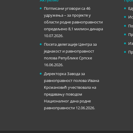
Потписани уговори са 46
Ед
удружења – за пројекте у
Ис
области родне равноправности
По
опредељено 8,1 милион динара
Пр
10.07.2026.
Из
Посета делегације Центра за
једнакост и равноправност
Пр
полова Републике Српске
16.06.2026.
Директорка Завода за
равноправност полова Ивана
Крсмановић учествовала на
предавању поводом
Националног дана родне
равноправности
12.06.2026.