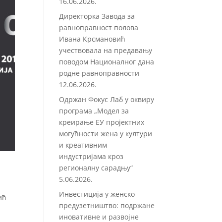
16.06.2026.
Директорка Завода за
равноправност полова
Ивана Крсмановић
учествовала на предавању
поводом Националног дана
родне равноправности
12.06.2026.
Одржан Фокус Лаб у оквиру
програма „Модел за
креирање ЕУ пројектних
могућности жена у култури
и креативним
индустријама кроз
регионалну сарадњу“
5.06.2026.
Инвестиција у женско
ић
предузетништво: подржане
иновативне и развојне