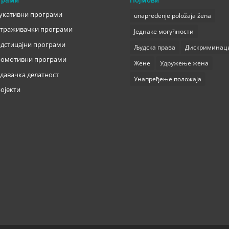
укативни програми
unapređenje položaja žena
траживачки програми
Једнаке могућности
дстицајни програми
Људска права
Дискриминац
омотивни програми
Жене
Удружење жена
давачка делатност
Унапређење положаја
ојекти