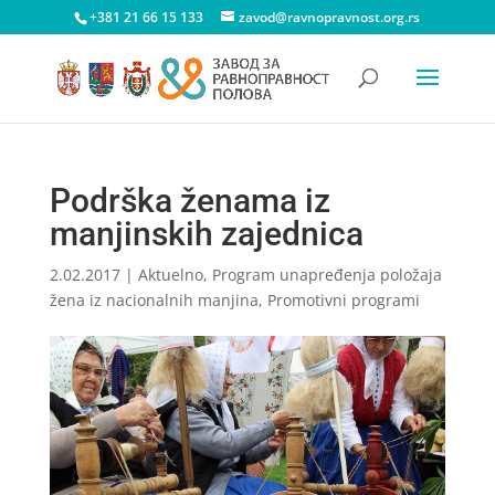
+381 21 66 15 133
zavod@ravnopravnost.org.rs
Podrška ženama iz
manjinskih zajednica
2.02.2017
|
Aktuelno
,
Program unapređenja položaja
žena iz nacionalnih manjina
,
Promotivni programi