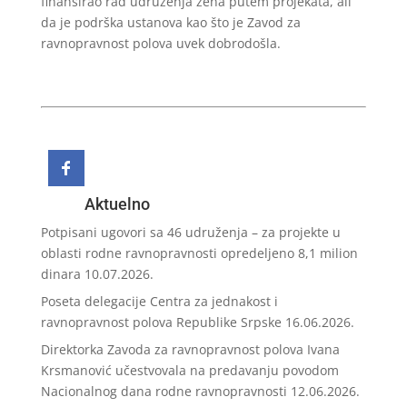
finansirao rad udruženja žena putem projekata, ali
da je podrška ustanova kao što je Zavod za
ravnopravnost polova uvek dobrodošla.
Aktuelno
Potpisani ugovori sa 46 udruženja – za projekte u
oblasti rodne ravnopravnosti opredeljeno 8,1 milion
dinara
10.07.2026.
Poseta delegacije Centra za jednakost i
ravnopravnost polova Republike Srpske
16.06.2026.
Direktorka Zavoda za ravnopravnost polova Ivana
Krsmanović učestvovala na predavanju povodom
Nacionalnog dana rodne ravnopravnosti
12.06.2026.