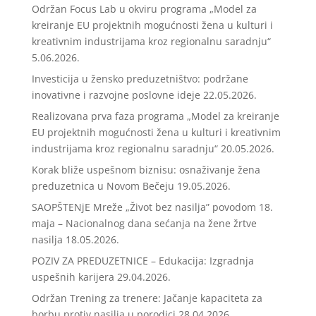
Održan Focus Lab u okviru programa „Model za
kreiranje EU projektnih mogućnosti žena u kulturi i
kreativnim industrijama kroz regionalnu saradnju“
5.06.2026.
Investicija u žensko preduzetništvo: podržane
inovativne i razvojne poslovne ideje
22.05.2026.
Realizovana prva faza programa „Model za kreiranje
EU projektnih mogućnosti žena u kulturi i kreativnim
industrijama kroz regionalnu saradnju“
20.05.2026.
Korak bliže uspešnom biznisu: osnaživanje žena
preduzetnica u Novom Bečeju
19.05.2026.
SAOPŠTENjE Mreže „Život bez nasilja” povodom 18.
maja – Nacionalnog dana sećanja na žene žrtve
nasilja
18.05.2026.
POZIV ZA PREDUZETNICE – Edukacija: Izgradnja
uspešnih karijera
29.04.2026.
Održan Trening za trenere: Jačanje kapaciteta za
borbu protiv nasilja u porodici
28.04.2026.