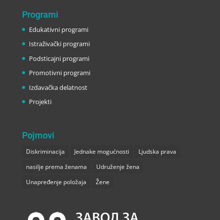
Programi
Edukativni programi
Istraživački programi
Podsticajni programi
Promotivni programi
Izdavačka delatnost
Projekti
Pojmovi
Diskriminacija
Jednake mogućnosti
Ljudska prava
nasilje prema ženama
Udruženje žena
Unapređenje položaja
Žene