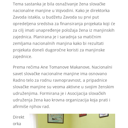
Tema sastanka je bila osnaživanje žena slovačke
nacionalne manjine u Vojvodini. Kako je direktorka
Zavoda istakla, u budžetu Zavoda su prvi put
opredeljena sredstva za finansiranja projekata koji će
za cilj imati unapređenje položaja žena iz manjinskih
zajednica. Planirana je i saradnja sa matičnim
zemljama nacionalnih manjina kako bi rezultati
projekata doneli dugoročne koristi za manjinske
zajednice.
Prema rečima Ane Tomanove Makanove, Nacionalni
savet slovačke nacionalne manjine ima osnovano
Radno telo za rodnu ravnopravnost, a pripadnice
slovačke manjine su veoma aktivne u svojim ženskim
udruženjima. Formirana je i Asocijacija slovačkih
udruženja žena kao krovna organizacija koja prati i
afirmiše njihov rad.
Direkt
orka