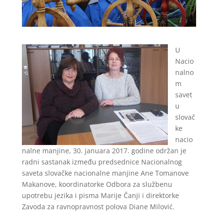
U
Nacio
nalno
m
savet
u
slovač
ke
nacio
nalne manjine, 30. januara 2017. godine održan je
radni sastanak između predsednice Nacionalnog
saveta slovačke nacionalne manjine Ane Tomanove
Makanove, koordinatorke Odbora za službenu
upotrebu jezika i pisma Marije Čanji i direktorke
Zavoda za ravnopravnost polova Diane Milović.