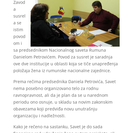
Zavod
a
susrel
a se
istim
povod
om i
sa predsednikom Nacionalnog saveta Rumuna
Danielom Petrovićem. Povod za susret je saradnja
ove dve institucije u oblasti koja se tiče unapređenja
položaja žena iz rumunske nacionalne zajednice.
Prema rečima predsednika Daniela Petrovića, Savet
nema posebno organizovano telo za rodnu
ravnopravnost, ali da je plan da se u narednom
periodu ono osnuje, u skladu sa novim zakonskim
obavezama koji predviđa novu unutrašnju
organizaciju i nadležnosti.
Kako je rečeno na sastanku, Savet je do sada