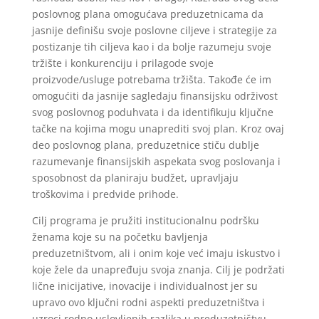
poslovnog plana omogućava preduzetnicama da
jasnije definišu svoje poslovne ciljeve i strategije za
postizanje tih ciljeva kao i da bolje razumeju svoje
tržište i konkurenciju i prilagode svoje
proizvode/usluge potrebama tržišta. Takođe će im
omogućiti da jasnije sagledaju finansijsku održivost
svog poslovnog poduhvata i da identifikuju ključne
tačke na kojima mogu unaprediti svoj plan. Kroz ovaj
deo poslovnog plana, preduzetnice stiču dublje
razumevanje finansijskih aspekata svog poslovanja i
sposobnost da planiraju budžet, upravljaju
troškovima i predvide prihode.
Cilj programa je pružiti institucionalnu podršku
ženama koje su na početku bavljenja
preduzetništvom, ali i onim koje već imaju iskustvo i
koje žele da unapređuju svoja znanja. Cilj je podržati
lične inicijative, inovacije i individualnost jer su
upravo ovo ključni rodni aspekti preduzetništva i
uzroci rodno uslovljenih razlika u preduzetništvu.