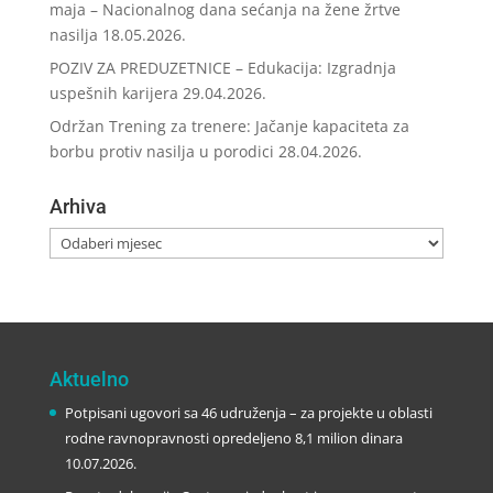
maja – Nacionalnog dana sećanja na žene žrtve
nasilja
18.05.2026.
POZIV ZA PREDUZETNICE – Edukacija: Izgradnja
uspešnih karijera
29.04.2026.
Održan Trening za trenere: Jačanje kapaciteta za
borbu protiv nasilja u porodici
28.04.2026.
Arhiva
Arhiva
Aktuelno
Potpisani ugovori sa 46 udruženja – za projekte u oblasti
rodne ravnopravnosti opredeljeno 8,1 milion dinara
10.07.2026.