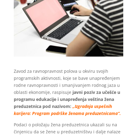
Zavod za ravnopravnost polova u okviru svojih
programskih aktivnosti, koje se bave unapređenjem
rodne ravnopravnosti i smanjivanjem rodnog jaza u
oblasti ekonomije, raspisuje
javni poziv za učešće u
programu edukacije i unapređenja veština žena
preduzetnica pod nazivom:
„Izgradnja uspešnih
karijera: Program podrške ženama preduzetnicama“.
Podaci o položaju žena preduzetnica ukazali su na
činjenicu da se žene u preduzetništvu i dalje nalaze