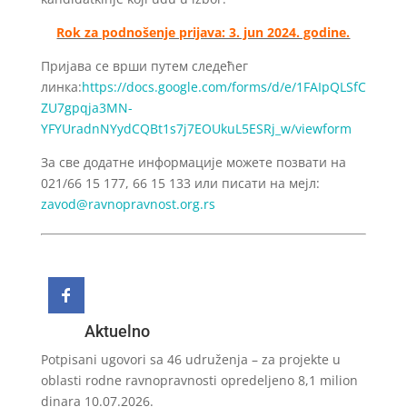
Rok za podnošenje prijava: 3. jun 2024. godine.
Пријава се врши путем следећег
линка:
https://docs.google.com/forms/d/e/1FAIpQLSfC
ZU7gpqja3MN-
YFYUradnNYydCQBt1s7j7EOUkuL5ESRj_w/viewform
За све додатне информације можете позвати на
021/66 15 177, 66 15 133 или писати на мејл:
zavod@ravnopravnost.org.rs
Aktuelno
Potpisani ugovori sa 46 udruženja – za projekte u
oblasti rodne ravnopravnosti opredeljeno 8,1 milion
dinara
10.07.2026.