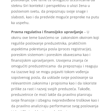
steknu širi kontekst i perspektivu o ulozi žena u
poslovnom svetu, da prepoznaju svoje snage i
slabosti, kao i da predvide moguće prepreke na putu
ka uspehu.
Pravna regulativa i finansijsko upravljanje
– U
okviru ove teme bavićemo se zakonskim okvirom koji
reguliše poslovanje preduzetnika, praktičnim
aspektima pokretanja posla (proces registracije),
poreskim sistemom i poreskim obavezama kao i
finansijskim upravljanjem. Usvojena znanja će
omogućiti preduzetnicama da prepoznaju i reaguju
na izazove koji se mogu pojaviti tokom vođenja
sopstvenog posla, da usklade svoje poslovanje sa
relevantnim zakonima i propisima kao i da iskoriste
prilike za rast i razvoj svojih preduzeća. Takođe,
preduzetnice će moći lakše da pravilno planiraju
svoje finansije i izbegnu nepredviđene troškove kao i
da pravilno analiziraju performanse svog poslovanja