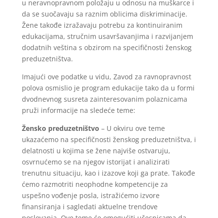
u neravnopravnom položaju u odnosu na muškarce i
da se suočavaju sa raznim oblicima diskriminacije.
Žene takođe izražavaju potrebu za kontinuiranim
edukacijama, stručnim usavršavanjima i razvijanjem
dodatnih veština s obzirom na specifičnosti ženskog
preduzetništva.
Imajući ove podatke u vidu, Zavod za ravnopravnost
polova osmislio je program edukacije tako da u formi
dvodnevnog susreta zainteresovanim polaznicama
pruži informacije na sledeće teme:
Žensko preduzetništvo
– U okviru ove teme
ukazaćemo na specifičnosti ženskog preduzetništva, i
delatnosti u kojima se žene najviše ostvaruju,
osvrnućemo se na njegov istorijat i analizirati
trenutnu situaciju, kao i izazove koji ga prate. Takođe
ćemo razmotriti neophodne kompetencije za
uspešno vođenje posla, istražićemo izvore
finansiranja i sagledati aktuelne trendove
poslovanja. Ove teme će omogućiti učesnicama da