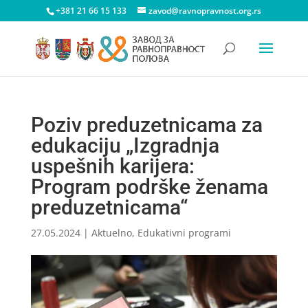
+381 21 66 15 133
zavod@ravnopravnost.org.rs
Poziv preduzetnicama za
edukaciju „Izgradnja
uspešnih karijera:
Program podrške ženama
preduzetnicama“
27.05.2024
|
Aktuelno
,
Edukativni programi