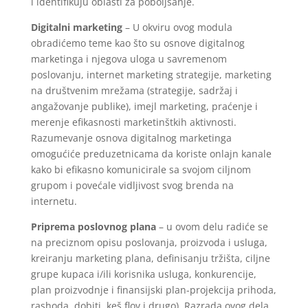
i identifikuju oblasti za poboljšanje.
Digitalni marketing
– U okviru ovog modula
obradićemo teme kao što su osnove digitalnog
marketinga i njegova uloga u savremenom
poslovanju, internet marketing strategije, marketing
na društvenim mrežama (strategije, sadržaj i
angažovanje publike), imejl marketing, praćenje i
merenje efikasnosti marketinštkih aktivnosti.
Razumevanje osnova digitalnog marketinga
omogućiće preduzetnicama da koriste onlajn kanale
kako bi efikasno komunicirale sa svojom ciljnom
grupom i povećale vidljivost svog brenda na
internetu.
Priprema poslovnog plana
– u ovom delu radiće se
na preciznom opisu poslovanja, proizvoda i usluga,
kreiranju marketing plana, definisanju tržišta, ciljne
grupe kupaca i/ili korisnika usluga, konkurencije,
plan proizvodnje i finansijski plan-projekcija prihoda,
rashoda, dobiti, keš flov i drugo). Razrada ovog dela