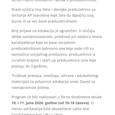
Pravo učešća ima žene i devojke preduzetnice sa
teritorije AP Vojvodine koje žele da otpočnu svoj
biznis ili se već bave preduzetništvom.
Broj prijava na edukaciju je ograničen. U slučaju
velike zainteresovanosti, prednost pri odabiru imaće
kandidatkinje koje se bave socijalnim
preduzetništvom (odnosno one koje vode i/ili su
osnivačice socijalnog preduzeća, preduzetnice iz
ruralnih krajeva i start-up preduzetnice (one koje
posluju do 3 godine).
Troškove prevoza, smeštaja, ishrane i edukativnog
materijala za polaznice edukacije snosi Zavod za
ravnopravnost polova.
Program će biti realizovan u formi dvodnevne obuke
10. i 11. juna 2024. godine (od 10-18 časova).
O
mestu održavanja biće obaveštene samo one
kandidatkinje koji uđu u izbor.