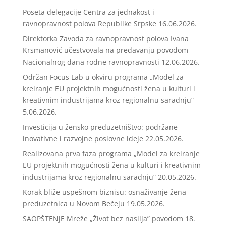
Poseta delegacije Centra za jednakost i
ravnopravnost polova Republike Srpske
16.06.2026.
Direktorka Zavoda za ravnopravnost polova Ivana
Krsmanović učestvovala na predavanju povodom
Nacionalnog dana rodne ravnopravnosti
12.06.2026.
Održan Focus Lab u okviru programa „Model za
kreiranje EU projektnih mogućnosti žena u kulturi i
kreativnim industrijama kroz regionalnu saradnju“
5.06.2026.
Investicija u žensko preduzetništvo: podržane
inovativne i razvojne poslovne ideje
22.05.2026.
Realizovana prva faza programa „Model za kreiranje
EU projektnih mogućnosti žena u kulturi i kreativnim
industrijama kroz regionalnu saradnju“
20.05.2026.
Korak bliže uspešnom biznisu: osnaživanje žena
preduzetnica u Novom Bečeju
19.05.2026.
SAOPŠTENjE Mreže „Život bez nasilja” povodom 18.